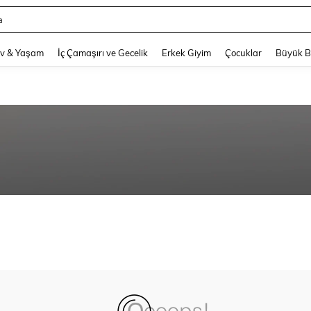
a
and down arrow keys to navigate search Son arama and Keşif Arama. Press Enter
v & Yaşam
İç Çamaşırı ve Gecelik
Erkek Giyim
Çocuklar
Büyük 