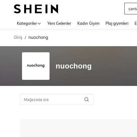
çant
Use up 
Kategoriler
Yeni Gelenler
Kadın Giyim
Plaj giyimleri
E
Giriş
nuochong
/
nuochong