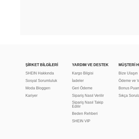
ŞİRKET BİLGİLERİ
YARDIM VE DESTEK
MÜŞTERİ H
SHEIN Hakkında
Kargo Bilgisi
Bize Ulaşın
Sosyal Sorumluluk
İadeler
Ödeme ve Ve
Moda Bloggerı
Geri Ödeme
Bonus Pua
Kariyer
Sipariş Nasıl Verilir
Sıkça Sorul
Sipariş Nasıl Takip
Edilir
Beden Rehberi
SHEIN VIP