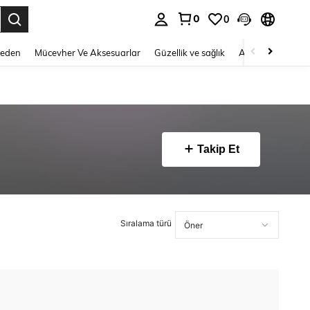
0
0
 to select.
Beden
Mücevher Ve Aksesuarlar
Güzellik ve sağlık
Ayakkabı
Ev T
Takip Et
Sıralama türü