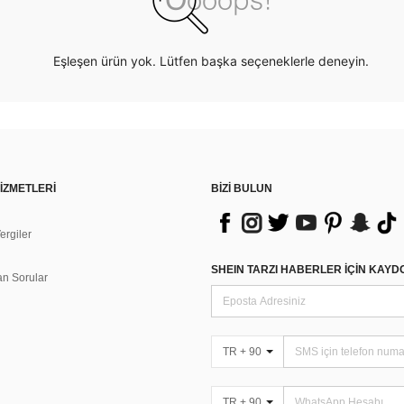
Eşleşen ürün yok. Lütfen başka seçeneklerle deneyin.
İZMETLERİ
BİZİ BULUN
rgiler
n
SHEIN TARZI HABERLER IÇIN KAY
an Sorular
TR + 90
TR + 90