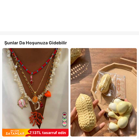
Şunlar Da Hoşunuza Gidebilir
7,13TL tasarruf edin