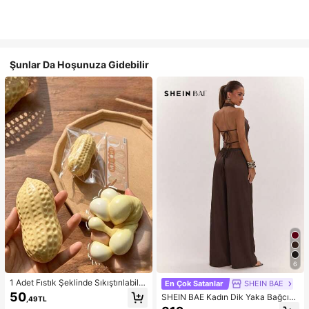
Şunlar Da Hoşunuza Gidebilir
6
1 Adet Fıstık Şeklinde Sıkıştırılabilir
En Çok Satanlar
SHEIN BAE
Stres Oyuncağı, Ofis Rahatlaması v
50
SHEIN BAE Kadın Dik Yaka Bağcıklı
,49TL
e Parti Etkileşimi İçin Uygun, Doğu
Günlük Düz Renk Moda Takımı, Ra