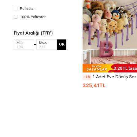
Poliester
100% Poliester
Fiyat Aralığı (TRY)
Min:
Max:
OK
3,29TL tasa
1 Adet Eve Dönüş Sezonu Büyük Peluş Oyuncak Ağı veya Hamak, 55 İnç Oyuncak Hamak, Makaron Peluş Saklama Köşe Askılı Ağ Rafı, Kancalı File Hamak, Yatak Odası, Oturma Odası Peluş Saklama Rafı, Pamuk ve
-1%
325,41TL