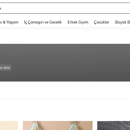
a
and down arrow keys to navigate search Son arama and Keşif Arama. Press Enter
v & Yaşam
İç Çamaşırı ve Gecelik
Erkek Giyim
Çocuklar
Büyük 
ın alma