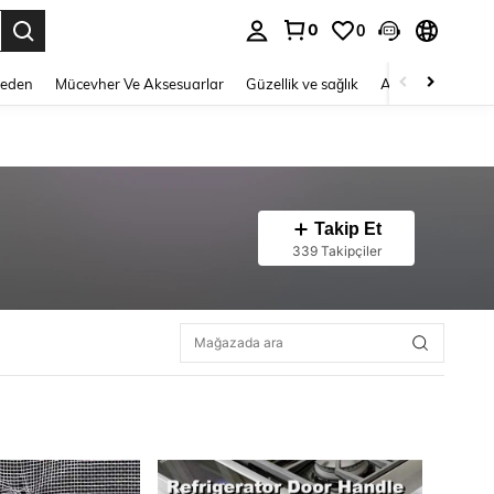
0
0
 to select.
Beden
Mücevher Ve Aksesuarlar
Güzellik ve sağlık
Ayakkabı
Ev T
Takip Et
339 Takipçiler