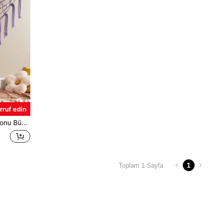
rruf edin
 Keten Dokuma Peluş Ağ, Peluş Saklama Çantası, Büyük Peluş Ağ
1
Toplam 1 Sayfa