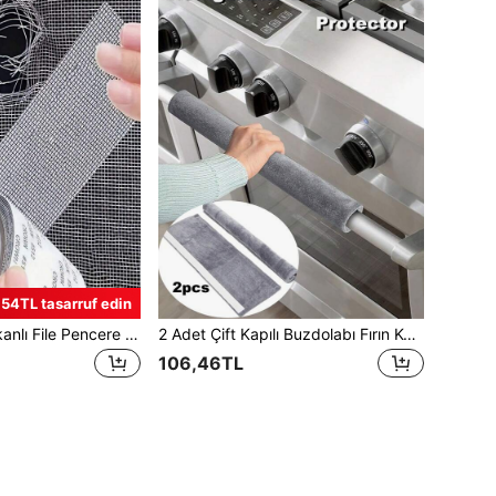
,54TL tasarruf edin
Kendinden Yapışkanlı File Pencere Tamir Bandı, Su Geçirmez, Yırtılmaya Dayanıklı, Böcek Önleyici Sivrisinek Ağı Yaması, Güçlü Yapışkan, Kumaş ve Sineklikler İçin Uygun, Su Geçirmez Kendinden Yapışkanlı Sivrisinek Ağı Tamir Bandı, Hasarlı Sinekliklerin Onarımında Kullanılır, Siyah, Sineklik ve Kapılardaki Delik veya Çatlakların Onarımında Kullanılır, Kendinden Yapışkanlı, Sivrisinek Ağlarını Sabitlemek ve Sineklik Onarımında Kullanılır
2 Adet Çift Kapılı Buzdolabı Fırın Kolu Eldiveni, Fırın Mikrodalga Kolu Eldiveni, Kaymaz Yağ Geçirmez Sıcak Buzdolabı Kapı Kolu Eldiveni, Buzdolabı Fırın Kolu Kadife Koruyucu Kılıf, Cırtlı Kol Eldiveni, Sevimli Şeyler, Anneler Günü Hediyesi, Yatak Odası Dekorasyonu, Bahçe, Mutfak Dekorasyonu, Yaz, Plaj, Seyahat Gereçleri, Oda Dekorasyonu, Yumuşak, Mezuniyet
106,46TL