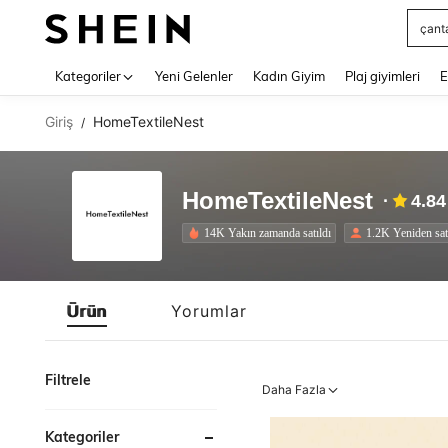
çant
Use up 
Kategoriler
Yeni Gelenler
Kadın Giyim
Plaj giyimleri
E
Giriş
HomeTextileNest
/
HomeTextileNest
4.84
14K Yakın zamanda satıldı
1.2K Yeniden sat
Ürün
Yorumlar
Filtrele
Daha Fazla
Kategoriler