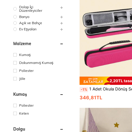
Dolap İçi
Düzenleyiciler
Banyo
Açık ve Bahçe
Ev Eşyaları
Malzeme
Kumaş
Dokunmamış Kumaş
Poliester
Jöle
2,20TL tasa
1 Adet Okula Dönüş Sezonu Saç Aletleri Seyahat Düzenleyici Saç Aletleri Seyahat Düzenleyici Bukle Düzenleyici Taşınabilir Saç Düzleştirici Kutusu Saç Aksesuarı Düzenleyici Popüler 
-1%
Kumaş
346,81TL
Poliester
Keten
Dolgu