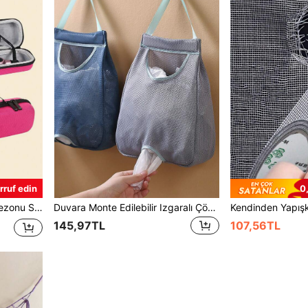
rruf edin
0
Saç Aletleri Saç Düzleştirici Seyahat Seti Seyahat Aksesuarları
Duvara Monte Edilebilir Izgaralı Çöp Torbası Dispenseri, Yıkanabilir Plastik Torba Tutucu ve Mutfak Saklama Düzenleyici Rafı, Mutfak Çöp Torbası Saklama Çözümü, Alışveriş Torbası ve Plastik Torba Düzenleyici Rafı, Duvara Monte Edilebilir Geri Çekilebilir Saklama Rafı Serisi
145,97TL
107,56TL