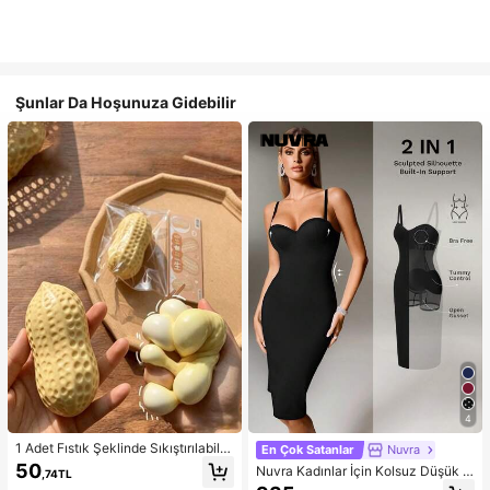
Şunlar Da Hoşunuza Gidebilir
4
1 Adet Fıstık Şeklinde Sıkıştırılabilir
En Çok Satanlar
Nuvra
Stres Oyuncağı, Ofis Rahatlaması v
50
Nuvra Kadınlar İçin Kolsuz Düşük K
,74TL
e Parti Etkileşimi İçin Uygun, Doğu
esimli Çift Katmanlı Karın Toparlayı