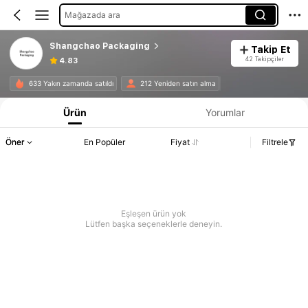
Mağazada ara
Shangchao Packaging
Takip Et
42 Takipçiler
4.83
633 Yakın zamanda satıldı
212 Yeniden satın alma
Ürün
Yorumlar
Öner
En Popüler
Fiyat
Filtrele
Eşleşen ürün yok
Lütfen başka seçeneklerle deneyin.