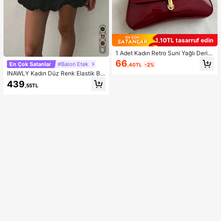
1,10TL tasarruf edin
6
1 Adet Kadın Retro Suni Yağlı Deri O
muz ve Çapraz Askılı Çanta, Rande
66
En Çok Satanlar
#Balon Etek
,40TL
-2%
vular, Geziler, Partiler ve Ziyafetler İ
INAWLY Kadın Düz Renk Elastik Bel
çin Uygun, Estetik
Pileli Kısa, Siyah Etek
439
,55TL