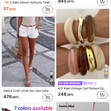
945
,50TL
5 Adet Silikon Vantuzlu Telefon Kılıf Tutucu, Vantuzlu Telefon Standı, Yapışkanlı Telefon Tutucu, Yapışkanlı Telefon Standı (Kullanmadan önce yüzeyi dikkatlice temizleyin, temiz ve düz olduğundan emin olun. Yapıştırdıktan sonra kullanmak için 30 dakika bekleyin), Olmazsa Olmaz
-1%
57
,62TL
7
En Çok Satanlar
KUZ
6
4/3 Adet Vintage Zarif Bohem Günlük Stil Kadın Çok Renkli Akrilik ve CCB Açık Bilezikler, Günlük Kullanım, Partiler, Toplantılar, Yaz Plaj Tatilleri, Seyahat ve Tatil Hediyeleri İçin Uygun
SMILE CHIC 2026 Yaz Yeni Ultra Düşük Bel Zarif Moda Düz Renk Şort (Kemer Dahil Değil) Beyaz, Y2K Estetiği
248
,58TL
476
,86TL