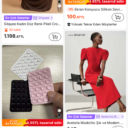
1,65TL tasarruf edin
Ekran Koruyucu Silikon Sevimli Minimalist Darbeye Dayanıklı Düz Renk Şık Yüksek Kalite Apple Şeffaf Sade Tam Gövde Parlak Telefon Kılıfı 15/15 Pro Max/15 Pro/15 Plus/11/12/13/14/16 Pro Max/XS/XR/11 Pro/11 Pro Max/12 Pro/12 Pro Max/13 Pro/13 Pro Max/7 Plus/14 Pro/14 Pro Max/14 Plus/16 Pro/16 Plus/7 Plus/8 Plus/8/SE2 ile Uyumlu Su Geçirmez Düşmeye Karşı Dayanıklı Çizilmeye Karşı Dayanıklı Doğum Günü Hediyesi Yıldönümü Profesyonel
-2%
5
100
,97TL
En Çok Satanlar
Silquee
Silquee Kadın Düz Renk Pileli Crop Üst ve Balık Etek Moda 2 Parça Takım
Yüksek Tekrar Eden Müşteriler
30 kaldı
1.198
,47TL
En Çok Satanlar
Aveloria Modichic
Aveloria Modichic Şık ve Modern Minimalist Kadın Uzun Elbise, Fransız Vintage Günlük Şehir Stili, Belden Oturtmalı Düz Kesim, Parlak Kırmızı, Polyester Karışımlı, Dökümlü ve Pürüzsüz, Yazlık, Seyahat, Parti, Resmi Ziyafet, Anneler Günü, Mezuniyet Sezonu, Tatil Kombini
0,55TL tasarruf edin