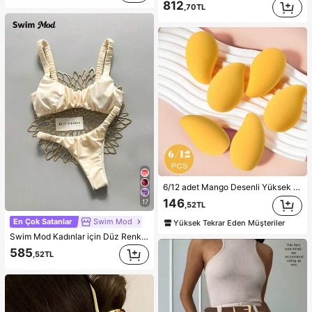
812
,70TL
6/12 adet Mango Desenli Yüksek Esneklikli Makyaj Süngeri - Lateks İçermeyen Malzeme, Yumuşak ve Cilt Dostu, Kusursuz Makyaj İçin Mükemmel, Uygun Fiyatlı, Makyaj, Oda Dekorasyonu, Makyaj Masası, Seyahat, Yatak Odası ve Daha Fazlası İçin Uygun, İdeal Makyaj Aksesuarı. Ürün Etiketleri: Makyaj Süngeri, Pudra Süngeri, Uygun Fiyatlı, Noel Hediyesi, Kozmetik, Makyaj Aletleri, Ucuz ve Kaliteli, Hediye, Kadın Hediyesi, Noel Hediyesi, Hediye Çekleri, Seyahat, Ucuz Eşyalar, Seyahat Gereçleri
146
17
,52TL
En Çok Satanlar
Swim Mod
Yüksek Tekrar Eden Müşteriler
Swim Mod Kadınlar için Düz Renk, Büzgülü, Yüksek Kesimli, Seksi Bikini Takımı, İlkbahar/Yaz
585
,52TL