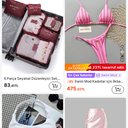
31
8,23TL tasarruf edin
En Çok Satanlar
Swim Mod
6 Parça Seyahat Düzenleyici Set, Seyahat Gereçleri, Seyahat Aksesuarları Çantası, Seyahat Çantası, İş Seyahati Çantası, Tatil Seyahati Çantası, Taşınabilir, Hafif, Yer Tasarrufu Sağlayan
Swim Mod Kadınlar için İlkbahar/Yaz Yeni Özel Kumaş Metal Detaylı V Yaka Askılı Sırtı Açık Üçgen Bikini Üstü ve Altı 2 Parça Mayo Takımı İki Parça Set Pembe Bikini Çizgili Bikini
-2%
83
,41TL
475
,22TL