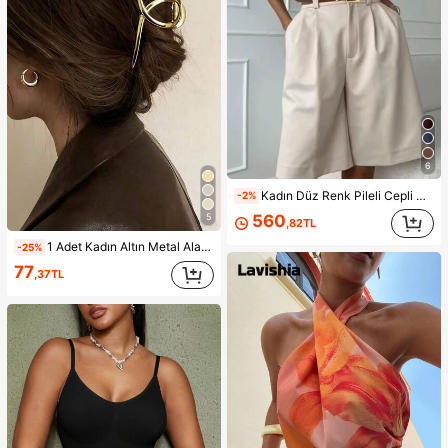
6
Kadın Düz Renk Pileli Cepli Günlük Çok Yönlü Yazlık Şort, Zahmetsiz Stil
-2%
560
5
,82TL
1 Adet Kadın Altın Metal Alaşımlı Minimalist Tek Parça Saç Tokası, Günlük Kullanım, Parti ve İşe Gidiş İçin Uygun Şık ve Zarif Aksesuar
-25%
77
,37TL