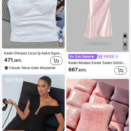
11
9
Kadın Dikişsiz Uzun İp Askılı Egzersiz Üstü, Çıkarılabilir Dolgulu Dahili Sütyenli Spor Yoga Atlet, Athleisure
En Çok Satanlar
YROOE
471
,38TL
Kadın Modası Esnek Saten Görünümlü Saten Maxi Etek, Her Mevsim İçin Uygun, Pembe Zarif Bahar
Yüksek Tekrar Eden Müşteriler
667
,83TL