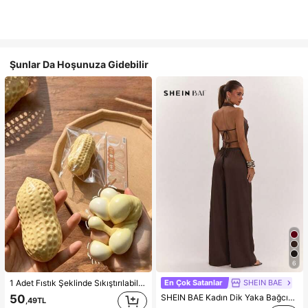
Şunlar Da Hoşunuza Gidebilir
6
En Çok Satanlar
SHEIN BAE
1 Adet Fıstık Şeklinde Sıkıştırılabilir Stres Oyuncağı, Ofis Rahatlaması ve Parti Etkileşimi İçin Uygun, Doğum Günü, Tatil ve Aile Toplantıları İçin Hediye, Stres Giderici
SHEIN BAE Kadın Dik Yaka Bağcıklı Günlük Düz Renk Moda Takımı, Randevu, Dışarı Çıkma, Günlük İşe Gidiş, Parti ve Sosyal Etkinlikler İçin Uygun
50
,49TL