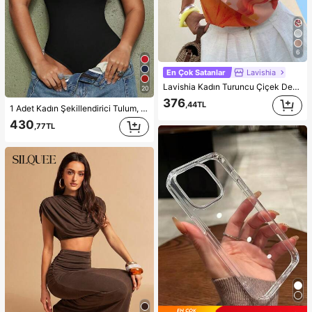
6
En Çok Satanlar
Lavishia
Lavishia Kadın Turuncu Çiçek Desenli Halter Yaka Üst, Günlük Plaj Tatil Yazlık
20
376
,44TL
1 Adet Kadın Şekillendirici Tulum, Karın Kontrolü, Bel Şekillendirici, Kalça Kaldırıcı, Dikişsiz Şekillendirici Tulum, Tanga İç Çamaşırı
430
,77TL