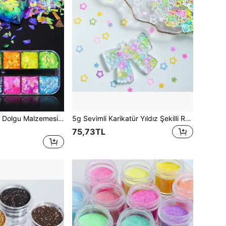
12 Bölmeli Reçine Dolgu Malzemesi, Gökkuşağı Parıltılı Asimetrik Pullar, Aurora Parlak Pullar Epoksi Reçine, Kendin Yap Reçine Kalıp Doldurma ve Dekorasyon İçin Uygun, Büyük Parçalar
5g Sevimli Karikatür Yıldız Şekilli Reçine Simli Dolgu, Makaron Işıltılı Açık İşleme Yıldız Pul Reçine El Sanatları Malzemesi, Epoksi Reçine Dolgusu İçin
75,73TL