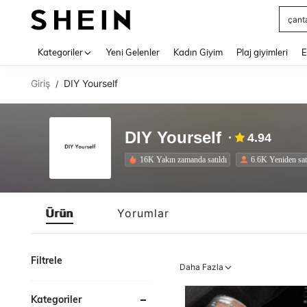
Squs
Use up 
Kategoriler
Yeni Gelenler
Kadın Giyim
Plaj giyimleri
E
Giriş
DIY Yourself
/
DIY Yourself
4.94
16K Yakın zamanda satıldı
6.6K Yeniden sat
Ürün
Yorumlar
Filtrele
Daha Fazla
Kategoriler