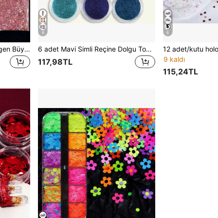
8
6
1/19 Paket, 10g Karışık Altıgen Büyük Parçacıklı Simli Reçine Dolgu Malzemesi, Holografik Simli Gevşek Pul Dolgu Malzemesi, Epoksi Reçine Kendin Yap El Sanatları İçin Uygundur
6 adet Mavi Simli Reçine Dolgu Tozu, 0,2 mm Pigment Tozu, Kendin Yap Takı, Reçine Kalıp Doldurma ve Dekorasyon İçin Uygundur
9 kaldı
117,98TL
115,24TL