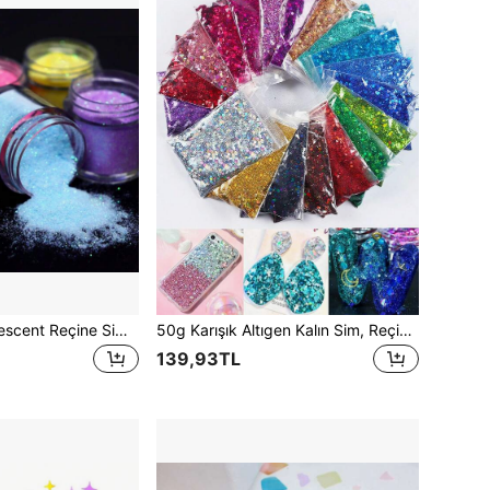
6 Şişe Parlak İridescent Reçine Simli Dolgu Malzemesi, Parıltılı Epoksi Reçine Pigment Tozu, Kendin Yap El Sanatları, Mücevher, Epoksi Reçine Çalkalayıcı Dolgu
50g Karışık Altıgen Kalın Sim, Reçine Dolgusu İçin, UV Epoksi Reçine Aksesuarları, Silikon Kalıp Dolgu Pigmenti, Mücevher Yapım Malzemeleri, Kendin Yap
139,93TL