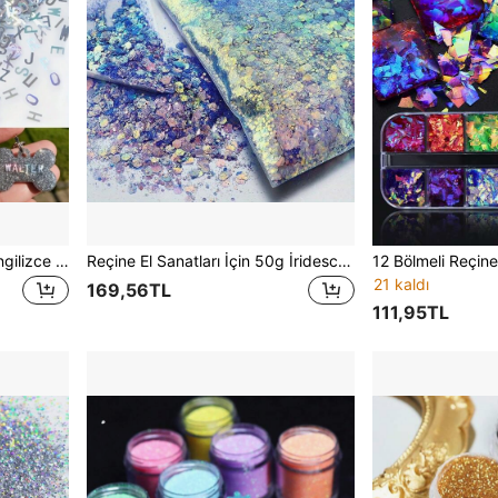
1 Torba Holografik Parıltılı İngilizce Alfabe Pulları Epoksi Reçine Dolgusu İçin Lazer Harf Pulları Reçine Dolgusu İçin Silikon Kalıp El Yapımı Kendin Yap
Reçine El Sanatları İçin 50g İridescent Altıgen Parıltılı Pullar, DIY Tırnak Sanatı İçin Aurora Pulları Epoksi Reçine Dolguları, Mücevher Döküm Malzemeleri
21 kaldı
169,56TL
111,95TL