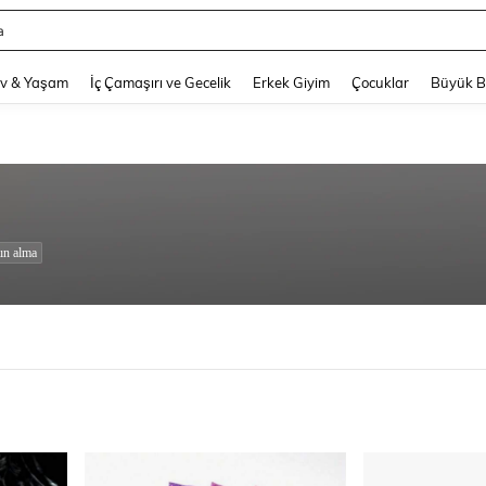
hy
and down arrow keys to navigate search Son arama and Keşif Arama. Press Enter
v & Yaşam
İç Çamaşırı ve Gecelik
Erkek Giyim
Çocuklar
Büyük 
ın alma