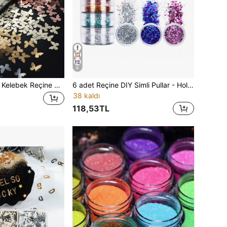
8
1 Kutu Holografik Kelebek Reçine Dolgu Malzemesi, Sim İçerir, Kendin Yap Epoksi Reçine Silikon Kalıp Dolgu Malzemesi, Yaz El Sanatları, Takı Kolye Uçları, Takı Yapımı İçin Uygundur
6 adet Reçine DIY Simli Pullar - Holografik Küçük Noktalar İnce İnce Pullar, DIY Takı İçin Dolgu, Epoksi Reçine Kalıp Dekoru
38 kaldı
118,53TL