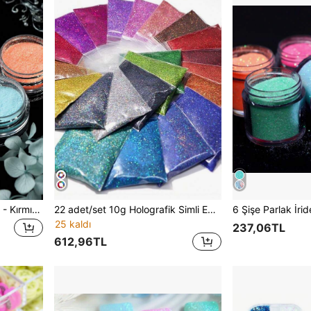
6 Adet Reçine Parıltılı Pullar - Kırmızı, Turuncu, Akçaağaç Yaprağı İnce Dilimler - Kendin Yap Takı, Epoksi Reçine Kalıp Dolgusu, Dekorasyon İçin
22 adet/set 10g Holografik Simli Epoksi Reçine Dolgu Maddesi, Parlak Altın ve Gümüş Reçine Pigmenti, Silikon Kalıp Doldurma, Bardak Sanatı ve Kendin Yap El Sanatları İçin Uygundur
25 kaldı
237,06TL
612,96TL