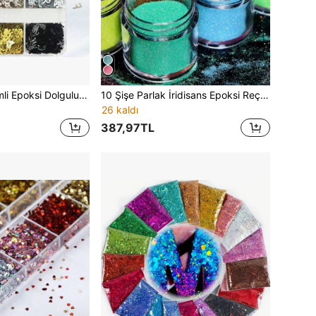
6 adet Reçine Simli Epoksi Dolgulu Metalik Renkli İngilizce Harf Pul, Sonbahar Hediyeleri, Kendin Yap Anahtarlık ve Kolye Yapımı İçin Uygundur
10 Şişe Parlak İridisans Epoksi Reçine Sim Seti İnce Simli Reçine, Işıltılı Epoksi Reçine Pigment Tozu Çok Renkli Dolgu Maddeleri, DIY El Sanatları, Takı ve Epoksi Reçine Shaker Dolgusu İçin
26 kaldı
387,97TL