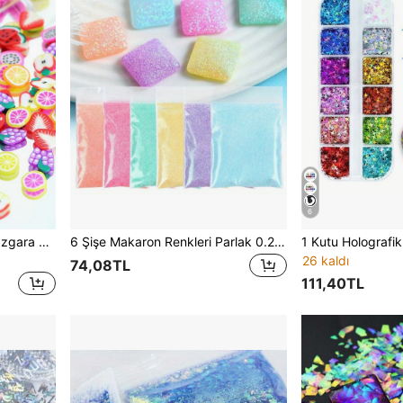
6
12 Bölmeli Meyve Serisi Kil Izgara Reçine Dolgu Malzemesi, Polimer Yumuşak Kil Limon Çilek Portakal Dilimi Epoksi Reçine Silikon Kalıp Dolgu Malzemesi Kendin Yap El Sanatları Dekorasyonu İçin
6 Şişe Makaron Renkleri Parlak 0.2mm Simli Reçine Dolgu Malzemesi, DIY Epoksi Reçine Silikon Kalıp Dolgu Tozu Takı, Kolye, Anahtarlık El Sanatları Dekorasyonu İçin
26 kaldı
74,08TL
111,40TL