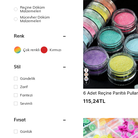
Reçine Döküm
Malzemeleri
Mücevher Döküm
Malzemeleri
Renk
Çok renkli
Kırmızı
Stil
Gündelik
8
Zarif
Fantezi
115,24TL
Sevimli
Fırsat
Günlük