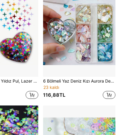
1 Kutu Holografik Yıldız Pul, Lazer Altın ve Gümüş 4 Açılı Pullar, Epoksi Reçine ve Silikon Kalıplar İçin İdeal, Kendin Yap Takı, Kolye ve El Sanatları İçin Mükemmel
6 Bölmeli Yaz Deniz Kızı Aurora Deniz Kabuğu Dilimi Dolgu Malzemesi, Asimetrik Parlak Pul, Epoksi Reçine Kalıp Dolgusu İçin, DIY Takı Yapım Malzemeleri
23 kaldı
116,88TL