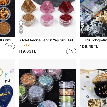
8
6
6 adet Reçine Simli Pullar - Kırmızı Turuncu Akçaağaç Yaprağı Pulları - Kendin Yap Takı, Epoksi Reçine Kalıpları Dolgu Dekorasyonu İçin
6 Adet Reçine Kendin Yap Simli Pullar - Kırmızı Turuncu Akçaağaç Yaprağı İnce Pullar - Kendin Yap Takılar, Epoksi Reçine Kalıp Dolgusu ve Dekorasyon İçin
15 kaldı
106,46TL
119,63TL