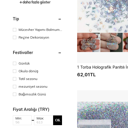
daha fazla göster
Tip
Mücevher Yapımı Balmumu
Kalıplama Malzemeleri
Reçine Dekorasyon
Festivaller
Günlük
Okula dönüş
62,01TL
Tatil sezonu
mezuniyet sezonu
Bağımsızlık Günü
Fiyat Aralığı (TRY)
Min:
Max:
OK