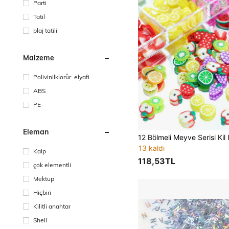
Parti
Tatil
plaj tatili
Malzeme
Polivinilklorůr elyafi
ABS
PE
Eleman
13 kaldı
Kalp
118,53TL
çok elementli
Mektup
Hiçbiri
Kilitli anahtar
Shell