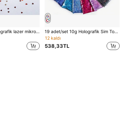
12 adet/kutu holografik lazer mikro yıldız ve kalp şeklinde simli epoksi reçine kalıbı, anahtarlık ve kolye yapımı için 1 mm pentagram ve kalp şeklinde pullarla doldurulabilir.
19 adet/set 10g Holografik Sim Tozu, Altın ve Gümüş Reçine Dolgu Pigmenti, Silikon Kalıp Doldurma, Bardak Sanatı Kendin Yap El Sanatları İçin Uygundur
12 kaldı
538,33TL