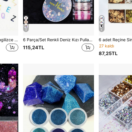
8
6
12 adet Holografik Parlak İngilizce Harf Pul, Epoksi Reçine Dolgusu, Lazer Kesim Harf Reçine Sim Dolgusu, Silikon Kalıp, El Yapımı Kendin Yap İçin Uygundur
6 Parça/Set Renkli Deniz Kızı Pulları, Silikon Kalıp Doldurmaya Uygun, Aurora Parıltısı, Epoksi Reçine Doldurmaya Uygun, El Yapımı Kendin Yap Takı Yapım Malzemeleri
27 kaldı
115,24TL
87,25TL