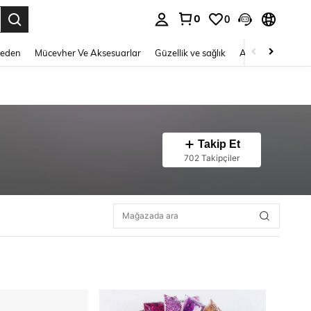
0
0
 to select.
Beden
Mücevher Ve Aksesuarlar
Güzellik ve sağlık
Ayakkabı
Ev T
Takip Et
702 Takipçiler