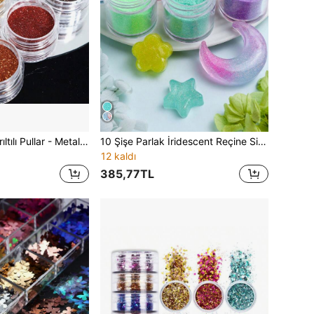
6 adet Reçine Parıltılı Pullar - Metalik Renkli İnce Toz İnce Pullar Dolgu DIY Takı, Epoksi Reçine Kalıp Dekorasyonu İçin
10 Şişe Parlak İridescent Reçine Simli Dolgu Malzemesi, Parıltılı Epoksi Reçine Pigment Tozu, Kendin Yap El Sanatları, Mücevher, Epoksi Reçine Çalkalayıcı Dolgu
12 kaldı
385,77TL