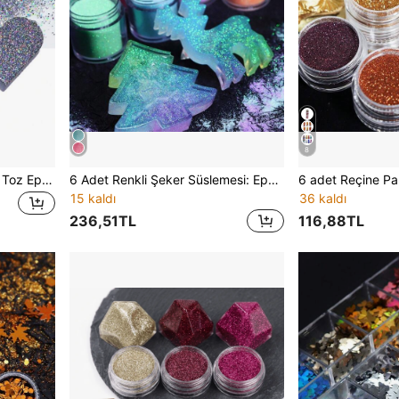
8
50g Holografik İnce Parıltılı Toz Epoksi Reçine Dolguları Parlayan Altın Gümüş Reçine Pigmenti Silikon Kalıp Doldurma Bardak Sanat DIY El Sanatları
6 Adet Renkli Şeker Süslemesi: Epoksi Reçine Dolgu Malzemesi, Simli Parlak Efektli, Bayram Şeker Renkleri - DIY Noel Silikon Kalıpları ve Takı Dökümü İçin Uygun
15 kaldı
36 kaldı
236,51TL
116,88TL