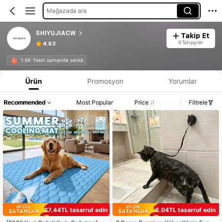
Mağazada ara
SHIYUJIACW
Takip Et
8 Takipçiler
4.63
1.6K Yakın zamanda satıldı
Ürün
Promosyon
Yorumlar
Recommended
Most Popular
Price
Filtrele
27,44TL tasarruf edin
6,04TL tasarruf edin