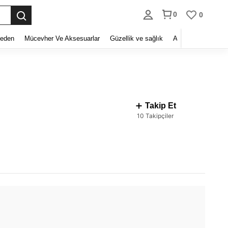
0
0
eden
Mücevher Ve Aksesuarlar
Güzellik ve sağlık
Ayakkabı
Ev Te
Takip Et
10 Takipçiler