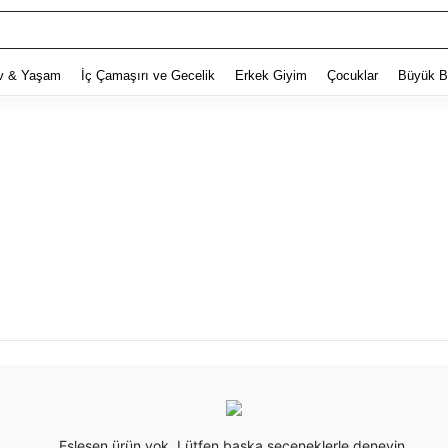
v & Yaşam
İç Çamaşırı ve Gecelik
Erkek Giyim
Çocuklar
Büyük B
Eşleşen ürün yok. Lütfen başka seçeneklerle deneyin.