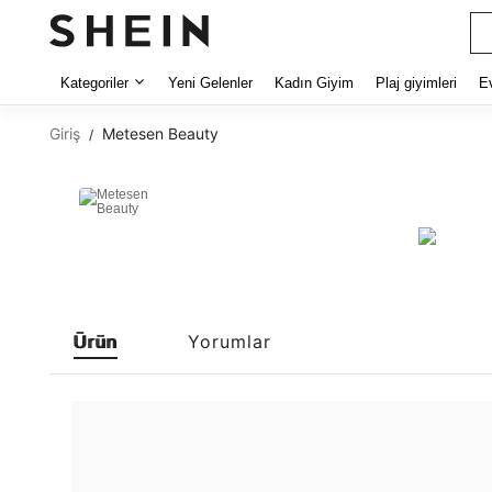
Kategoriler
Yeni Gelenler
Kadın Giyim
Plaj giyimleri
E
Giriş
Metesen Beauty
/
Metesen Beauty
4.50
Ürün
Yorumlar