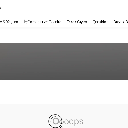
a
and down arrow keys to navigate search Son arama and Keşif Arama. Press Enter
v & Yaşam
İç Çamaşırı ve Gecelik
Erkek Giyim
Çocuklar
Büyük 