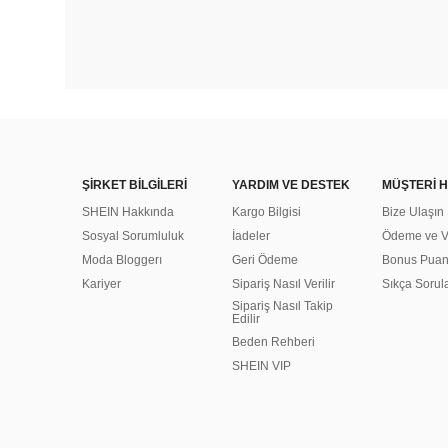
ŞİRKET BİLGİLERİ
YARDIM VE DESTEK
MÜŞTERİ H
SHEIN Hakkında
Kargo Bilgisi
Bize Ulaşın
Sosyal Sorumluluk
İadeler
Ödeme ve Ve
Moda Bloggerı
Geri Ödeme
Bonus Pua
Kariyer
Sipariş Nasıl Verilir
Sıkça Sorul
Sipariş Nasıl Takip
Edilir
Beden Rehberi
SHEIN VIP