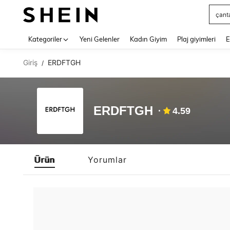
çant
Use up 
Kategoriler
Yeni Gelenler
Kadın Giyim
Plaj giyimleri
E
Giriş
ERDFTGH
/
ERDFTGH
4.59
Ürün
Yorumlar