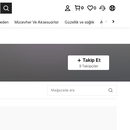
0
0
 to select.
Beden
Mücevher Ve Aksesuarlar
Güzellik ve sağlık
Ayakkabı
Ev T
Takip Et
9 Takipçiler