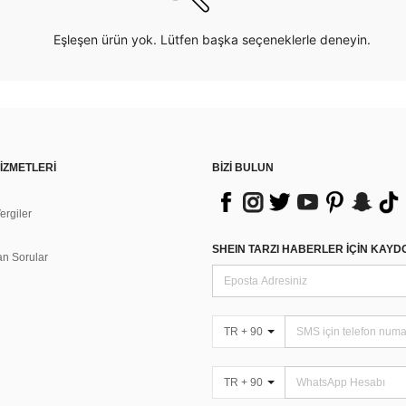
Eşleşen ürün yok. Lütfen başka seçeneklerle deneyin.
İZMETLERİ
BİZİ BULUN
rgiler
n
SHEIN TARZI HABERLER IÇIN KAY
an Sorular
TR + 90
TR + 90