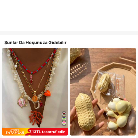
Şunlar Da Hoşunuza Gidebilir
7,13TL tasarruf edin