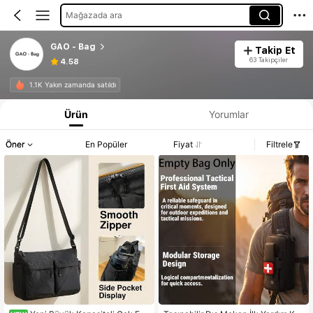
Mağazada ara
GAO - Bag
Takip Et
63 Takipçiler
4.58
1.1K Yakın zamanda satıldı
Ürün
Yorumlar
Öner
En Popüler
Fiyat
Filtrele