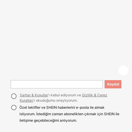
Kaydol
Şartlar & Koşullar
'ı kabul ediyorum ve
Gizlilik & Çerez
Kuralları
'ı okuduğumu onaylıyorum.
Özel teklifler ve SHEIN haberlerini e-posta ile almak
istiyorum. İstediğim zaman abonelikten çıkmak için SHEIN ile
iletişime geçebileceğimi anlıyorum.