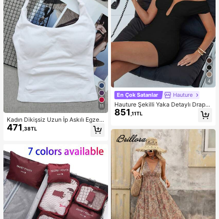
4
En Çok Satanlar
Hauture
Hauture Şekilli Yaka Detaylı Drapeli
11
851
Mini Elbise
,11TL
Kadın Dikişsiz Uzun İp Askılı Egzers
471
iz Üstü, Çıkarılabilir Dolgulu Dahili
,38TL
Sütyenli Spor Yoga Atlet, Athleisure