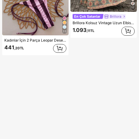
12
En Çok Satanlar
Brillora
Brillora Kolsuz Vintage Uzun Elbise, Yaz Modası
1.093
,11TL
33
Kadınlar İçin 2 Parça Leopar Desenli Boyundan Bağlamalı Seksi Bikini Mayo, Bahar ve Yaz Tatili Plajı İçin Uygun, Tatil Stili, Resort Giyim
441
,20TL