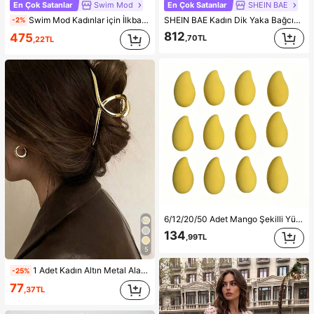
En Çok Satanlar
Swim Mod
En Çok Satanlar
SHEIN BAE
Swim Mod Kadınlar için İlkbahar/Yaz Yeni Özel Kumaş Metal Detaylı V Yaka Askılı Sırtı Açık Üçgen Bikini Üstü ve Altı 2 Parça Mayo Takımı İki Parça Set Pembe Bikini Çizgili Bikini
SHEIN BAE Kadın Dik Yaka Bağcıklı Günlük Düz Renk Moda Takımı, Randevu, Dışarı Çıkma, Günlük İşe Gidiş, Parti ve Sosyal Etkinlikler İçin Uygun
-2%
812
475
,70TL
,22TL
6/12/20/50 Adet Mango Şekilli Yüksek Esneklikli Makyaj Süngeri, Likit Fondöten ve Gevşek Pudra İçin Uygun, Lateks İçermeyen Malzeme, Yumuşak ve Cilt Dostu, Kuru ve Islak Çift Kullanımlı Makyaj Pufu, Seyahat Gereçleri, Noel Hediyesi, Olmazsa Olmaz
134
,99TL
5
1 Adet Kadın Altın Metal Alaşımlı Minimalist Tek Parça Saç Tokası, Günlük Kullanım, Parti ve İşe Gidiş İçin Uygun Şık ve Zarif Aksesuar
-25%
77
,37TL