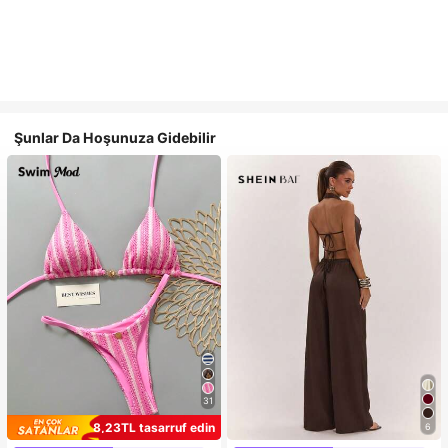
Şunlar Da Hoşunuza Gidebilir
31
8,23TL tasarruf edin
6