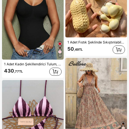
1 Adet Fıstık Şeklinde Sıkıştırılabilir Stres Oyuncağı, Ofis Rahatlaması ve Parti Etkileşimi İçin Uygun, Doğum Günü, Tatil ve Aile Toplantıları İçin Hediye, Stres Giderici
50
,49TL
20
1 Adet Kadın Şekillendirici Tulum, Karın Kontrolü, Bel Şekillendirici, Kalça Kaldırıcı, Dikişsiz Şekillendirici Tulum, Tanga İç Çamaşırı
430
,77TL