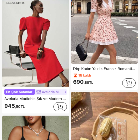
Dirp Kadın Yazlık Fransız Romantik Çiçekli Peter Pan Yaka Bel Vurgulu Evasé Kısa Elbise, Zarif Öğleden Sonra Çayı Renk Bloklu Çiçekli Çift Katlı Kısa Elbise, Zarif Partiler, Ofis Gidiş-Geliş, Bahçe, Parti Buluşmaları, Mezuniyet Törenleri, Düğün Misafir Kıyafetleri, Tatiller, Akşam Yemekleri, Bağımsızlık Günü ve Diğer Yaz Etkinlikleri İçin Uygun
18 kaldı
690
,88TL
En Çok Satanlar
Aveloria Modichic
Aveloria Modichic Şık ve Modern Minimalist Kadın Uzun Elbise, Fransız Vintage Günlük Şehir Stili, Belden Oturtmalı Düz Kesim, Parlak Kırmızı, Polyester Karışımlı, Dökümlü ve Pürüzsüz, Yazlık, Seyahat, Parti, Resmi Ziyafet, Anneler Günü, Mezuniyet Sezonu, Tatil Kombini
945
,50TL