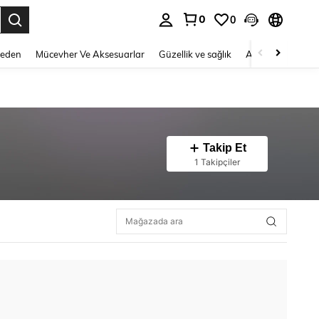
0
0
 to select.
Beden
Mücevher Ve Aksesuarlar
Güzellik ve sağlık
Ayakkabı
Ev T
Takip Et
1 Takipçiler