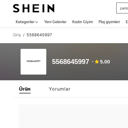
çant
Use up 
Kategoriler
Yeni Gelenler
Kadın Giyim
Plaj giyimleri
E
Giriş
5568645997
/
5568645997
5.00
Ürün
Yorumlar