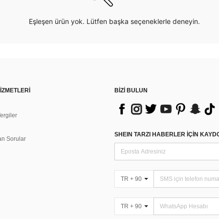
Eşleşen ürün yok. Lütfen başka seçeneklerle deneyin.
İZMETLERİ
BİZİ BULUN
rgiler
n
SHEIN TARZI HABERLER IÇIN KAY
an Sorular
TR + 90
TR + 90