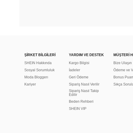
ŞİRKET BİLGİLERİ
YARDIM VE DESTEK
MÜŞTERİ H
SHEIN Hakkında
Kargo Bilgisi
Bize Ulaşın
Sosyal Sorumluluk
İadeler
Ödeme ve Ve
Moda Bloggerı
Geri Ödeme
Bonus Pua
Kariyer
Sipariş Nasıl Verilir
Sıkça Sorul
Sipariş Nasıl Takip
Edilir
Beden Rehberi
SHEIN VIP