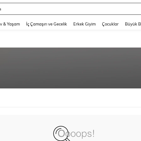
a
and down arrow keys to navigate search Son arama and Keşif Arama. Press Enter
v & Yaşam
İç Çamaşırı ve Gecelik
Erkek Giyim
Çocuklar
Büyük 