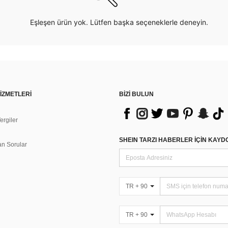
Eşleşen ürün yok. Lütfen başka seçeneklerle deneyin.
İZMETLERİ
BİZİ BULUN
rgiler
n
SHEIN TARZI HABERLER IÇIN KAY
an Sorular
TR + 90
TR + 90