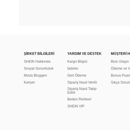
ŞİRKET BİLGİLERİ
YARDIM VE DESTEK
MÜŞTERİ H
SHEIN Hakkında
Kargo Bilgisi
Bize Ulaşın
Sosyal Sorumluluk
İadeler
Ödeme ve Ve
Moda Bloggerı
Geri Ödeme
Bonus Pua
Kariyer
Sipariş Nasıl Verilir
Sıkça Sorul
Sipariş Nasıl Takip
Edilir
Beden Rehberi
SHEIN VIP