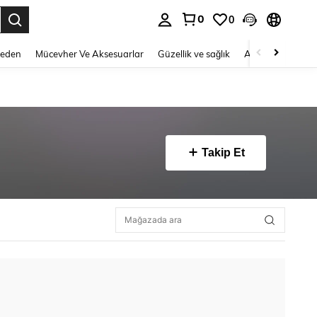
0
0
 to select.
Beden
Mücevher Ve Aksesuarlar
Güzellik ve sağlık
Ayakkabı
Ev T
Takip Et