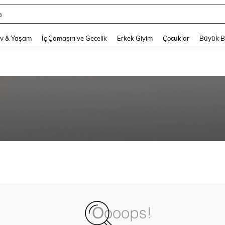
a
and down arrow keys to navigate search Son arama and Keşif Arama. Press Enter
v & Yaşam
İç Çamaşırı ve Gecelik
Erkek Giyim
Çocuklar
Büyük 