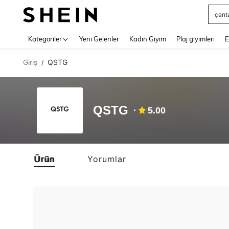
çant
Use up 
Kategoriler
Yeni Gelenler
Kadın Giyim
Plaj giyimleri
E
Giriş
QSTG
/
QSTG
5.00
Ürün
Yorumlar