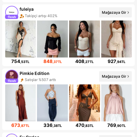
fuleiya
Mağazaya Gir
Takipçi artışı 402%
754
848
408
927
,53TL
,37TL
,27TL
,94TL
Pimkie Edition
Mağazaya Gir
Satışlar %507 arttı
673
336
470
769
,87TL
,38TL
,83TL
,90TL