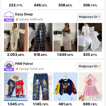
233
446
308
306
,77TL
,13TL
,95TL
,75TL
Dazy Sleep
Mağazaya Gir
Satışlar %995 arttı
2.093
618
1.649
825
,49TL
,99TL
,55TL
,87TL
PAW Patrol
Mağazaya Gir
Satışlar %440 arttı
1.045
1.145
481
689
,37TL
,79TL
,80TL
,78TL