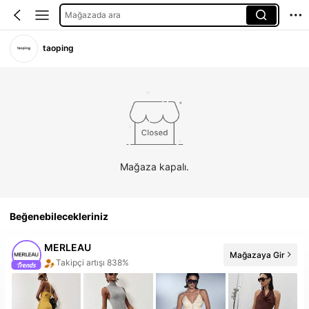
Mağazada ara
taoping
Mağaza kapalı.
Beğenebilecekleriniz
MERLEAU
Mağazaya Gir
Takipçi artışı 838%