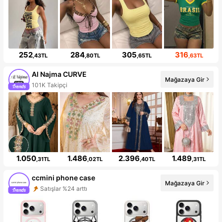
252
284
305
316
,43TL
,80TL
,65TL
,63TL
Al Najma CURVE
Mağazaya Gir
101K Takipçi
1.050
1.486
2.396
1.489
,31TL
,02TL
,40TL
,31TL
ccmini phone case
Mağazaya Gir
Satışlar %24 arttı