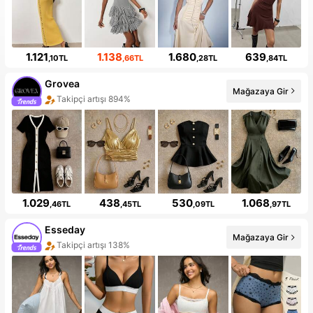
1.121
1.138
1.680
639
,10TL
,66TL
,28TL
,84TL
Grovea
Mağazaya Gir
Takipçi artışı 894%
1.029
438
530
1.068
,46TL
,45TL
,09TL
,97TL
Esseday
Mağazaya Gir
Takipçi artışı 138%