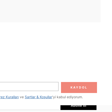
UYGULAMA
DOLUN
Abone ol
KAYDOL
Abone Ol
rez Kuralları
 ve 
Şartlar & Koşullar
'yi kabul ediyorum.
Abone ol