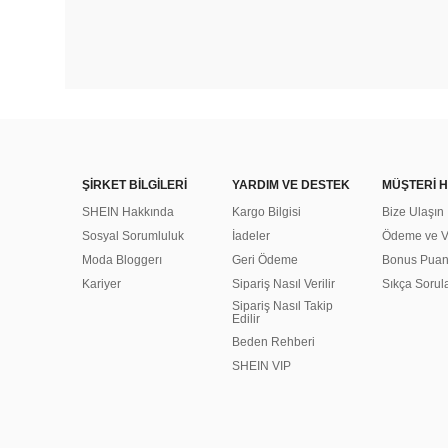
ŞİRKET BİLGİLERİ
YARDIM VE DESTEK
MÜŞTERİ H
SHEIN Hakkında
Kargo Bilgisi
Bize Ulaşın
Sosyal Sorumluluk
İadeler
Ödeme ve Ve
Moda Bloggerı
Geri Ödeme
Bonus Pua
Kariyer
Sipariş Nasıl Verilir
Sıkça Sorul
Sipariş Nasıl Takip
Edilir
Beden Rehberi
SHEIN VIP