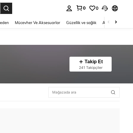
0
0
 to select.
Beden
Mücevher Ve Aksesuarlar
Güzellik ve sağlık
Ayakkabı
Ev T
Takip Et
241 Takipçiler