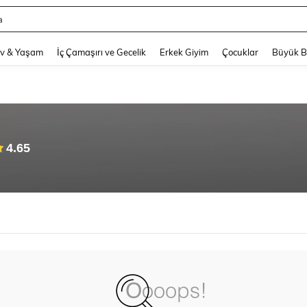
a
and down arrow keys to navigate search Son arama and Keşif Arama. Press Enter
v & Yaşam
İç Çamaşırı ve Gecelik
Erkek Giyim
Çocuklar
Büyük 
4.65