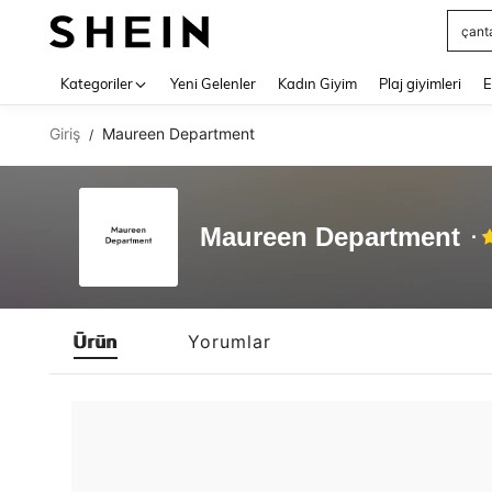
çant
Use up 
Kategoriler
Yeni Gelenler
Kadın Giyim
Plaj giyimleri
E
Giriş
Maureen Department
/
Maureen Department
Ürün
Yorumlar