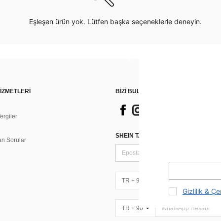
Eşleşen ürün yok. Lütfen başka seçeneklerle deneyin.
İZMETLERİ
BİZİ BULUN
rgiler
n
SHEIN TARZI HABERLER IÇIN KAY
an Sorular
TR + 90
Gizlilik & Çe
TR + 90