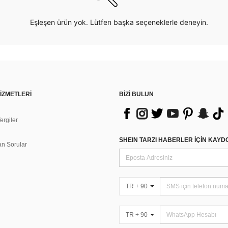
Eşleşen ürün yok. Lütfen başka seçeneklerle deneyin.
İZMETLERİ
BİZİ BULUN
rgiler
n
SHEIN TARZI HABERLER IÇIN KAY
an Sorular
TR + 90
TR + 90