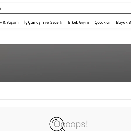
a
and down arrow keys to navigate search Son arama and Keşif Arama. Press Enter
v & Yaşam
İç Çamaşırı ve Gecelik
Erkek Giyim
Çocuklar
Büyük 