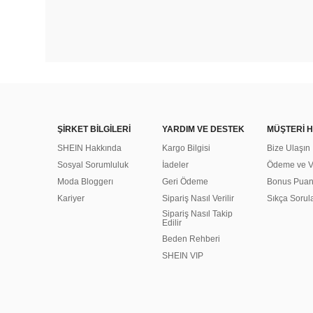
ŞİRKET BİLGİLERİ
YARDIM VE DESTEK
MÜŞTERİ H
SHEIN Hakkında
Kargo Bilgisi
Bize Ulaşın
Sosyal Sorumluluk
İadeler
Ödeme ve Ve
Moda Bloggerı
Geri Ödeme
Bonus Pua
Kariyer
Sipariş Nasıl Verilir
Sıkça Sorul
Sipariş Nasıl Takip
Edilir
Beden Rehberi
SHEIN VIP