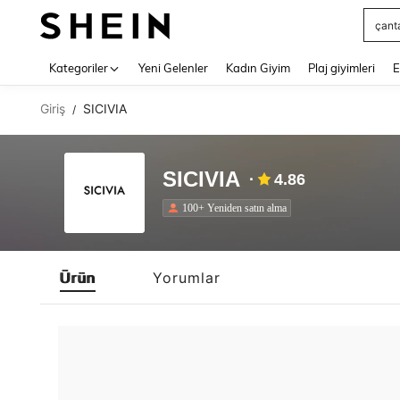
çant
Use up 
Kategoriler
Yeni Gelenler
Kadın Giyim
Plaj giyimleri
E
Giriş
SICIVIA
/
SICIVIA
4.86
100+ Yeniden satın alma
Ürün
Yorumlar