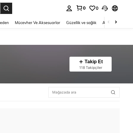
0
0
 to select.
Beden
Mücevher Ve Aksesuarlar
Güzellik ve sağlık
Ayakkabı
Ev T
Takip Et
118 Takipçiler