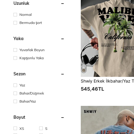
Uzunluk
Normal
Bermuda şort
Yaka
Yuvarlak Boyun
Kapşonlu Yaka
Sezon
Yaz
545,46TL
Bahar/Düşmek
Bahar/Yaz
Boyut
XS
S