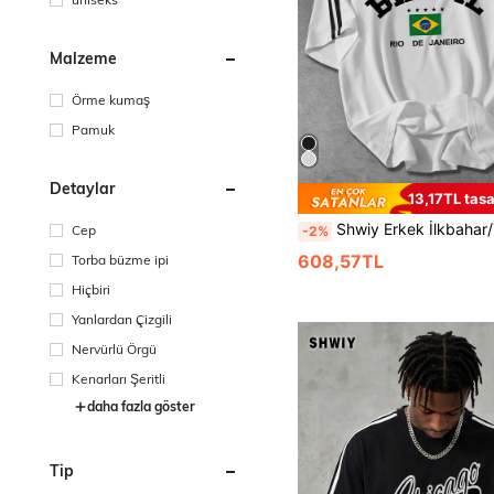
Malzeme
Örme kumaş
Pamuk
Detaylar
13,17TL tasa
Shwiy Erkek İlkbahar/Yaz Günlük Siyah Kurdeleli Bol Kesim Kısa Kollu Tişört, Brezilya Bayrağı ve Harf Baskılı, Okul, Günlük 
Cep
-2%
608,57TL
Torba büzme ipi
Hiçbiri
Yanlardan Çizgili
Nervürlü Örgü
Kenarları Şeritli
daha fazla göster
Tip