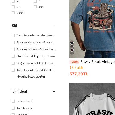
M
L
XL
XXL
XXXL
Stil
Avant-garde trend-sokak r
ahatlığı
Spor ve Açık Hava-Spor ve
Eğlence
Spor Açık Hava-Basketbol
4
Stili
Öncü Trend-Hip-Hop Sokak
Shwiy Erkek Vintage Yıkanmış Ramen Baskılı Çizgi Film Harf Grafikli Kısa Kollu Ti
-20%
Boş Zaman-Tatil Boş Zama
15 kaldı
nı
Avant-garde trend-Gotik/P
577,29TL
unk
daha fazla göster
İçin Ideal
geleneksel
Aile babası
üniseks