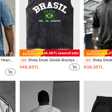
16,46TL tasarruf edin
17
şört, Günlük Sokak Giyim
Shwiy Erkek Günlük Brezilya Baskılı Yıkanmış Vintage Görünümlü Siyah Minimalist Harf Grafikli Kolsuz Atlet, Günlük Kullanıma Uygun, Erkek Arkadaşa Hediye
Shwiy Erkek Yıkanmış Siyah Kısa Kollu Tişört, Minimalis
-3%
-3%
549,85TL
636,55TL