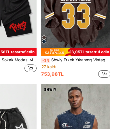
,56TL tasarruf edin
23,05TL tasarruf edin
antolon, 2'si 1 Arada Patchwork Kırmızı Baskılı Cepli Günlük Spor Fitness Koşu Şortu
Shwiy Erkek Yıkanmış Vintage Görünümlü Üniversite Sporları 33 Rakam Baskılı Kısa Kollu Tişört, Günlük Rahat Giyim İçin Minimalist Grafik Tişört, Siyah
-3%
27 kaldı
753,98TL