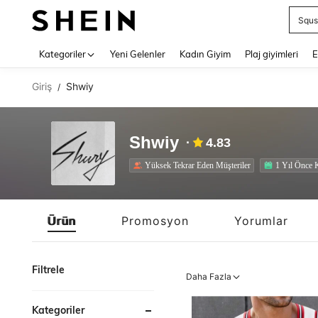
Squs
Use up 
Kategoriler
Yeni Gelenler
Kadın Giyim
Plaj giyimleri
E
Giriş
Shwiy
/
Shwiy
4.83
Yüksek Tekrar Eden Müşteriler
1 Yıl Önce 
Ürün
Promosyon
Yorumlar
Filtrele
Daha Fazla
Kategoriler