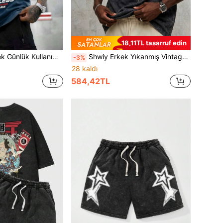
18,11TL tasarruf edin
llu Tişört, Yarış Temalı Baskılı, Chicago 23 Numaralı Yıldız Grafiği, İlkbahar/Yaz Mevsimi İçin Uygun.
Shwiy Erkek Yıkanmış Vintage Görünümlü Kolsuz Atlet, Metal Punk Göz Baskılı, Minimalist Moda Günlük Siyah Atlet, İlkbahar/Yaz Sokak Giyimi İçin Uygun
-3%
28 kaldı
584,42TL