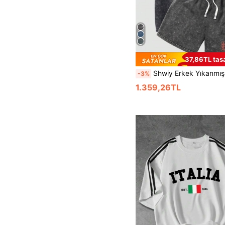
37,86TL tasa
Shwiy Erkek Yıkanmış Siyah İpli Şort Takımı, Ramen Baskılı Günlük Grafik Tişört, İlkbahar/Yaz Günlük Giyim İçin Uygun, Anime
-3%
1.359,26TL