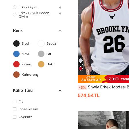
Erkek Giyim
Erkek Büyük Beden
Giyim
Renk
Siyah
Beyaz
Mavi
Gri
Kırmızı
Haki
Kahverengi
17,01TL tasa
Shwiy Erkek Modası Brooklyn Baskılı Basketbol Takımı 26 Numaralı Düz Renk Yama Desenli Yuvarlak Yaka Kolsuz 
-3%
Kalıp Türü
574,54TL
Fit
loose-kesim
Oversize