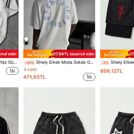
rruf edin
117,98TL tasarruf edin
17
Giyim, Erkek Arkadaş Hediyesi İçin Uygun
Shwiy Erkek Moda Sokak Gotik Harf Baskılı Bisiklet Yaka Siyah Kısa Kollu Minimalist Renkli Efektli Desenli Tişört İlkbahar Yaz Günlük Günlük Giyim Sokak Stili Erkek Arkadaş Hediyesi
Shwiy Erkek Sokak Modası Minimalist Grafik Baskılı İpli P
-20%
-2%
4 kaldı
806,12TL
471,93TL