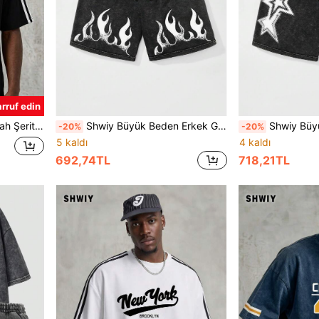
rruf edin
Kullanım İçin Rahat Sokak Giyim
Shwiy Büyük Beden Erkek Günlük Kullanım İçin Eskitilmiş Alev Desenli Şort, Minimalist Desen, Okul ve Günlük Giyime Uygun
Shwiy Büyük beden erkekler için, minimalist yıldı
-20%
-20%
5 kaldı
4 kaldı
692,74TL
718,21TL