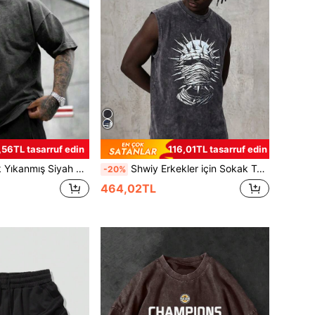
,56TL tasarruf edin
116,01TL tasarruf edin
t Distopik Stil, Günlük, Okul, Günlük Giyim, Emo ve 2000'ler Stili İçin Uygun
Shwiy Erkekler için Sokak Tarzı Yıkanmış Siyah Kolsuz Punk Rock Metal Grup Grafik Baskılı Atlet, Slim Fit, Günlük Kullanıma Uygun, İlkbahar/Yaz
-20%
464,02TL