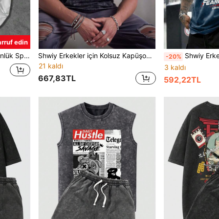
rruf edin
kul, Günlük Giyim, Sokak Giyim İçin Uygun
Shwiy Erkekler için Kolsuz Kapüşonlu Punk Rock Grup Tişörtü, Eskitilmiş Yıkama Efekti, Müzik Festivalleri ve Konserler İçin Uygun
Shwiy Erkek Günlük Kullanım İçin Yıkanmış Vintage Görünümlü Kısa Ko
-20%
21 kaldı
3 kaldı
667,83TL
592,22TL