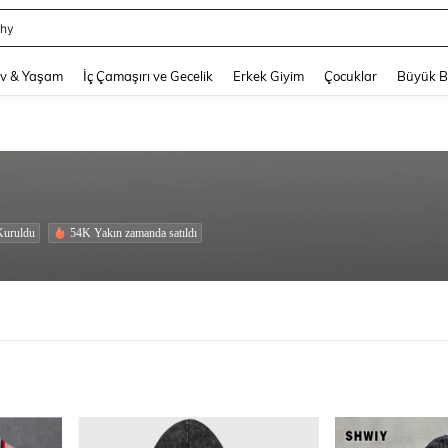
hy
and down arrow keys to navigate search Son arama and Keşif Arama. Press Enter
v & Yaşam
İç Çamaşırı ve Gecelik
Erkek Giyim
Çocuklar
Büyük 
Kuruldu
54K Yakın zamanda satıldı