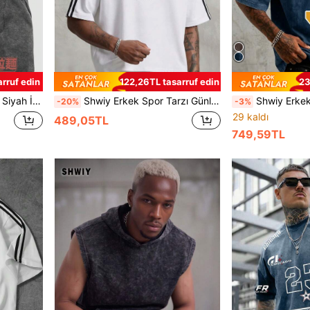
rruf edin
122,26TL tasarruf edin
23
/Manga Hayranı Hediyesi, Sokak Giyim Tarzı
Shwiy Erkek Spor Tarzı Günlük Siyah Şeritli Kısa Kollu Tişört, New York Brooklyn Yazı Baskılı, Okul ve Boş Zaman Giyimi İçin Uygun, Beyaz Tişört Sokak Modası
Shwiy Erkek Yıkanmış Vintage Görünümlü Üniversite Sporları 33 
-20%
-3%
29 kaldı
489,05TL
749,59TL