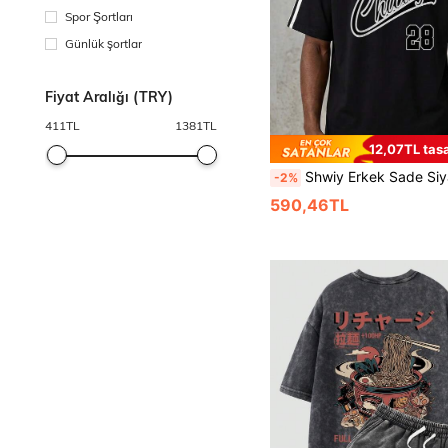
Spor Şortları
Günlük şortlar
Fiyat Aralığı (TRY)
411
TL
1381
TL
12,07TL tasa
Shwiy Erkek Sade Siyah Şerit Grafik 28 Chicago Baskılı Kısa Kollu Tişört, Okul ve Günlük 
-2%
590,46TL