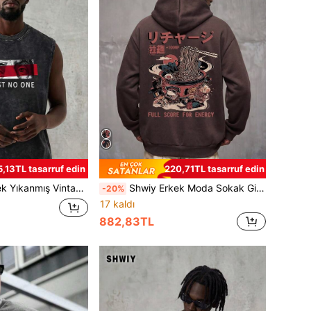
5,13TL tasarruf edin
220,71TL tasarruf edin
let, Sade Harf ve Figür Baskılı, İlkbahar/Yaz Günlük Giyim ve Sokak Modası İçin Uygun
Shwiy Erkek Moda Sokak Giyim Günlük Normal Kalınlıkta İpli Cepli Ceket, Retro Ramen Baskılı Çizgi Film Harf Desenli Kapüşonlu Sweatshirt, İlkbahar ve Sonbahar İçin Uygun
-20%
17 kaldı
882,83TL