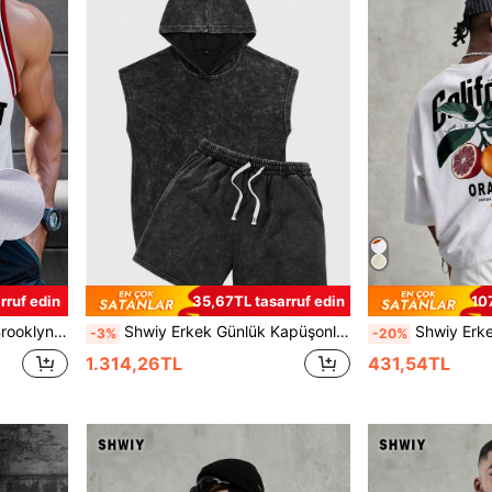
rruf edin
35,67TL tasarruf edin
10
Günlük Basketbol Forması, İlkbahar/Yaz
Shwiy Erkek Günlük Kapüşonlu Kolsuz Yıkanmış Vintage Görünümlü Siyah Bol Kesim Yelek ve Şort 2 Parça Takım, İlkbahar/Yaz İçin Çok Yönlü Kombin, Siyah Kolsuz Yelek ve Diz Boyu Şort Çok Parçalı Takım Günlük Giyim ve Sokak Modası İçin Uygundur
Shwiy Erkek Tatil Tarzı Yaz Meyveleri Temalı Bölgesel Özellikli Slim Fit Kısa
-3%
-20%
1.314,26TL
431,54TL