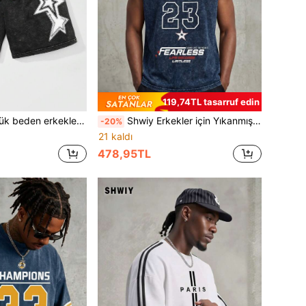
119,74TL tasarruf edin
z ve nokta desenli, yıkanmış siyah günlük şort, günlük kullanım için uygundur.
Shwiy Erkekler için Yıkanmış Vintage Görünümlü, Günlük Kullanıma ve Sokak Stiline Uygun, Chicago Baskılı, 23 Numaralı ve Yıldız Grafikli, Siyah, Minimalist, Yarışçı Sırtlı Atlet, İlkbahar/Yaz Sezonu İçin İdeal
-20%
21 kaldı
478,95TL