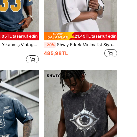
,05TL tasarruf edin
121,49TL tasarruf edin
Rakam Baskılı Kısa Kollu Tişört, Günlük Rahat Giyim İçin Minimalist Grafik Tişört, Siyah
Shwiy Erkek Minimalist Siyah Kurdeleli Kısa Kollu Tişört, Paris Çizgili ve Harf Baskılı, İlkbahar/Yaz Spor, Okul ve Günlük Giyim İçin Uygundur
-20%
485,98TL