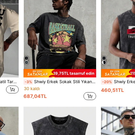
19,75TL tasarruf edin
11
Shwiy Erkek İlkbahar/Yaz Tatil Tarzı Palmiye Ağacı Baskılı Kayısı Rengi Günlük Kısa Kollu Tişört, Kaliforniya ve Hindistan Cevizi Ağacı Grafikleriyle, Günlük Rahat Giyime Uygun, Erkek Arkadaşa Hediye
Shwiy Erkek Sokak Stili Yıkanmış Siyah Kısa Kollu Tişört, Basketbol ve Yıldız Grafik Baskılı, Okul Giyimi ve Hediye İçin Uygundur
Shwiy Erkek Yıkanmış Vintage Görünümlü Günlük Kolsuz At
-3%
-20%
30 kaldı
460,51TL
687,04TL