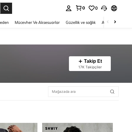
0
0
 to select.
Beden
Mücevher Ve Aksesuarlar
Güzellik ve sağlık
Ayakkabı
Ev T
Takip Et
17K Takipçiler