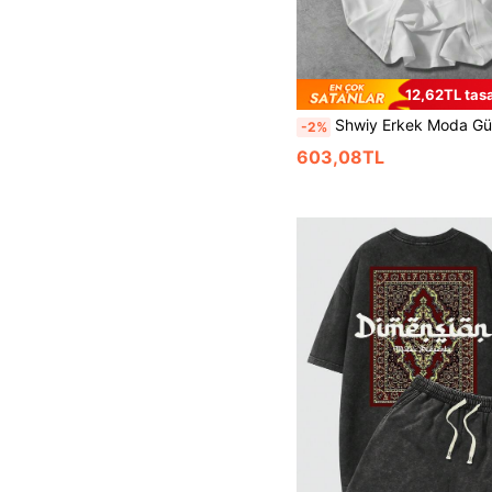
12,62TL tasa
Shwiy Erkek Moda Günlük Spor Kısa Kollu Tişört, Milli Bayrak Baskılı Desen, Siyah Çizgili, Siyah Beyaz, İlkbahar/Yaz, O
-2%
603,08TL