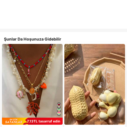
Şunlar Da Hoşunuza Gidebilir
7,13TL tasarruf edin