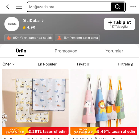
Mağazada ara
DiLiDaLa
Takip Et
137 Takipçiler
4.90
8K+ Yakın zamanda satıldı
1K+ Yeniden satın alma
Ürün
Promosyon
Yorumlar
Öner
En Popüler
Fiyat
Filtrele
3,29TL tasarruf edin
5,49TL tasarruf edin