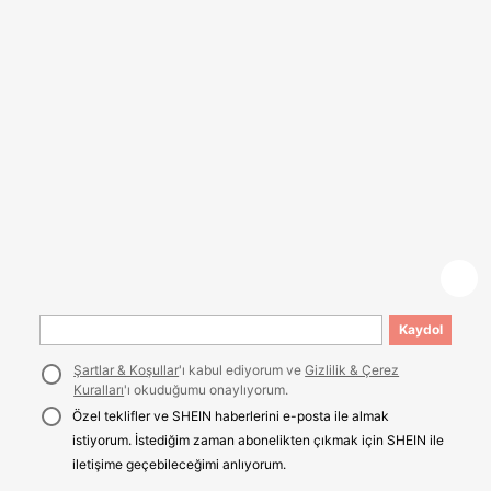
Kaydol
Şartlar & Koşullar
'ı kabul ediyorum ve
Gizlilik & Çerez
Kuralları
'ı okuduğumu onaylıyorum.
Özel teklifler ve SHEIN haberlerini e-posta ile almak
istiyorum. İstediğim zaman abonelikten çıkmak için SHEIN ile
iletişime geçebileceğimi anlıyorum.