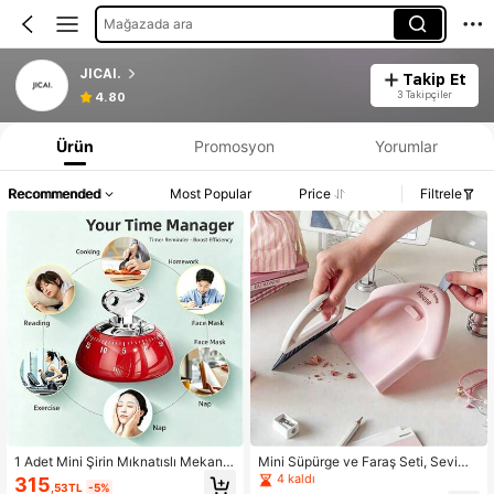
Mağazada ara
JICAI.
Takip Et
3 Takipçiler
4.80
Ürün
Promosyon
Yorumlar
Recommended
Most Popular
Price
Filtrele
1 Adet Mini Şirin Mıknatıslı Mekanik
Mini Süpürge ve Faraş Seti, Sevimli
Zamanlayıcı, Kurmalı Geri Sayım Al
Masaüstü Mini Süpürge, Klavye Bo
4 kaldı
315
,53TL
-5%
arm Hatırlatıcı, Pilsiz, Buzdolabı Mık
şluk Temizleme Aleti, Hızlı Masaüst