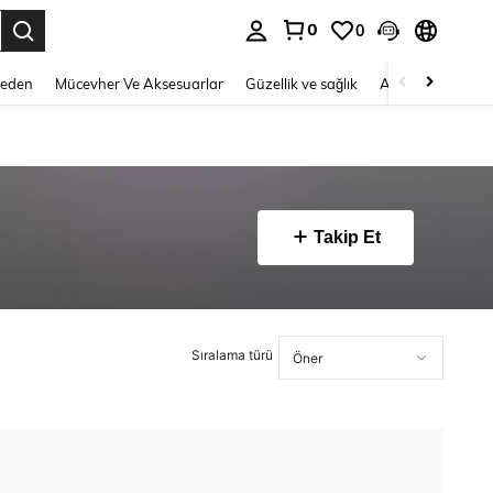
0
0
 to select.
Beden
Mücevher Ve Aksesuarlar
Güzellik ve sağlık
Ayakkabı
Ev T
Takip Et
Sıralama türü