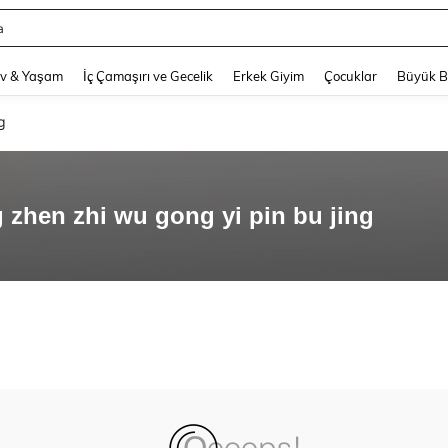
a
and down arrow keys to navigate search Son arama and Keşif Arama. Press Enter
v & Yaşam
İç Çamaşırı ve Gecelik
Erkek Giyim
Çocuklar
Büyük 
g
zhen zhi wu gong yi pin bu jing