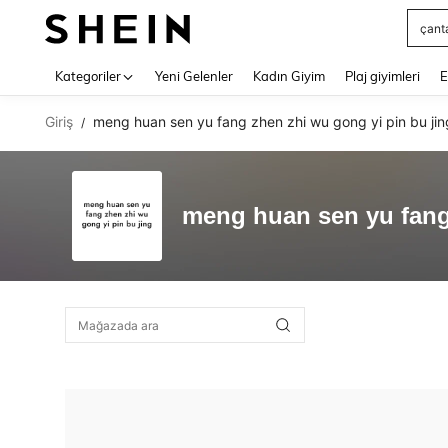
çant
Use up 
Kategoriler
Yeni Gelenler
Kadın Giyim
Plaj giyimleri
E
Giriş
meng huan sen yu fang zhen zhi wu gong yi pin bu jin
/
meng huan sen yu fang 