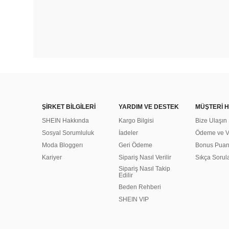
ŞİRKET BİLGİLERİ
YARDIM VE DESTEK
MÜŞTERİ H
SHEIN Hakkında
Kargo Bilgisi
Bize Ulaşın
Sosyal Sorumluluk
İadeler
Ödeme ve Ve
Moda Bloggerı
Geri Ödeme
Bonus Pua
Kariyer
Sipariş Nasıl Verilir
Sıkça Sorul
Sipariş Nasıl Takip
Edilir
Beden Rehberi
SHEIN VIP