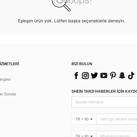
Eşleşen ürün yok. Lütfen başka seçeneklerle deneyin.
İZMETLERİ
BİZİ BULUN
rgiler
n
SHEIN TARZI HABERLER IÇIN KAY
an Sorular
TR + 90
TR + 90