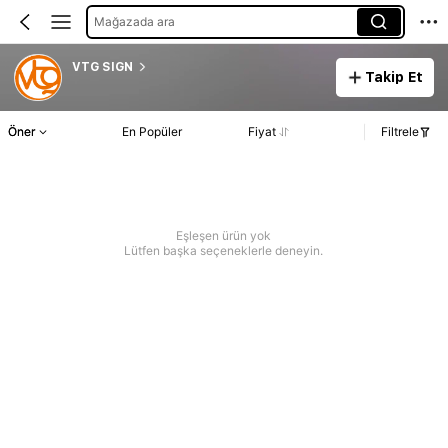
Mağazada ara
VTG SIGN
Takip Et
Öner
En Popüler
Fiyat
Filtrele
Eşleşen ürün yok
Lütfen başka seçeneklerle deneyin.