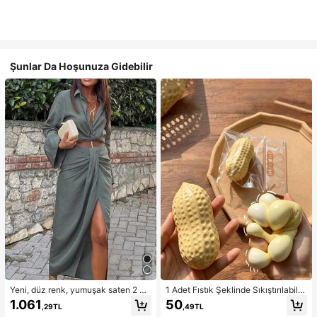
Şunlar Da Hoşunuza Gidebilir
Yeni, düz renk, yumuşak saten 2 pa
1 Adet Fıstık Şeklinde Sıkıştırılabilir
rçalı takım, ilkbahar/yaz ev giyimi, i
Stres Oyuncağı, Ofis Rahatlaması v
1.061
50
,29TL
,49TL
şe gidip gelme, müzik festivalleri ve
e Parti Etkileşimi İçin Uygun, Doğu