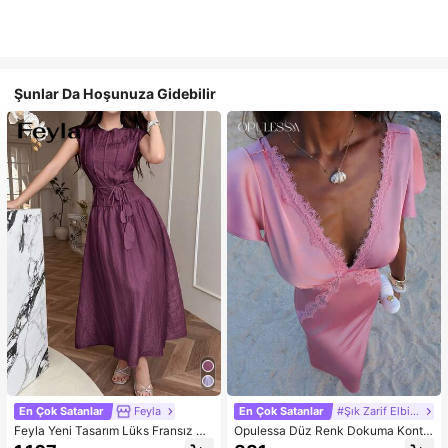
Şunlar Da Hoşunuza Gidebilir
En Çok Satanlar
Feyla
En Çok Satanlar
#Şık Zarif Elbise
Feyla Yeni Tasarım Lüks Fransız Şı
Opulessa Düz Renk Dokuma Kontr
k Romantik Mor Tatil Elbisesi
ast Dantel V Yaka Kadın Elbisesi, İlk