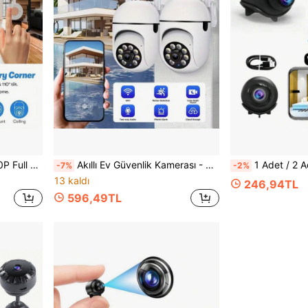
çin Uygun, Yaşlılar, Çocuklar ve Evcil Hayvan Güvenlik İzleme İçin İdeal
Akıllı Ev Güvenlik Kamerası - Çift Yönlü Ses, Gece Görüşü, Döndürülebilir ve Eğilebilir, Bulut ve SD Kart Depolama, İç/Dış Mekan Duvara Monte Kurulum, Gerçek Zamanlı İzleme
1 Adet / 2 Adet Küçük Kablosuz Görünmez Akıllı Kamera, Destekli HD WiFi Mini Gözetleme Kamerası, Hareket Al
-7%
-2%
13 kaldı
246,94TL
596,49TL