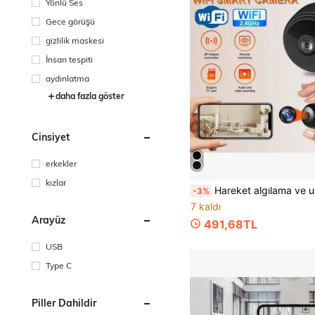
Yönlü Ses
Gece görüşü
gizlilik maskesi
İnsan tespiti
aydınlatma
daha fazla göster
Cinsiyet
erkekler
kızlar
Hareket algılama ve uygulama kontrolü özellikli, kompakt, kablosuz gizli kamera. Dahili bataryası sayesinde USB üzerinden sürekli olarak çalıştırılabilir. İç ve dış mekanlarda evcil hayvan izleme, ev güvenl
-3%
7 kaldı
Arayüz
491,68TL
USB
Type C
Piller Dahildir