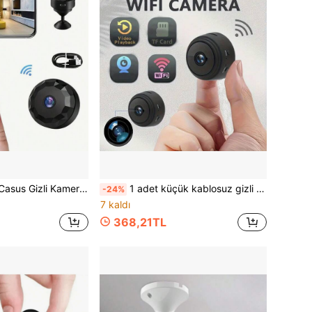
Kamera, Mobil Algılama, Gece Görüşü, Mobil Görüntüleme, Full HD Gizli Kamera, Ev/Ofis Güvenliği İçin Uygundur
1 adet küçük kablosuz gizli akıllı kamera. 1080P piksel çözünürlüğe sahip WiFi güvenlik izleme kamerası, gece görüşü, hareket algılama ve uzun bekleme süresi uygulama kontrolü özellikleriyle iç ve dış mekanlarda köpek ve kedi izleme/ev/kayıt/polis/delil toplama için uygundur.
-24%
7 kaldı
368,21TL