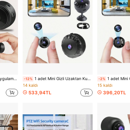
iği, kayıt, kolluk kuvvetleri ve adli tıp uygulamaları için uygundur.
1 adet Mini Gizli Uzaktan Kumandalı Kamera, Aile WiFi Evcil Hayvan Kamerası, Cep Telefonu Video Gözetim Sistemi, Evcil Hayvan Kamerası, Akıllı Telefon Uygulaması, Ev Kamerası WiFi Kablosuz Kamera, Sürekli Kayıt Fonksiyonu, Bakıcı Odası Kamerası, Yatak Odası Kullanımına Uygun, Kablosuz Ev İzleme Sistemi, Yapay Zeka Hareket Algılama Fonksiyonu, Alarm Fonksiyonu, Alexa ile Uyumlu. Tatil Hediyeleri.
1 adet Mini Casus Gizli Kamera, Akıllı Telefonlar İçin Kablosuz WiFi Gizli 
-12%
-2%
14 kaldı
15 kaldı
533,94TL
396,20TL