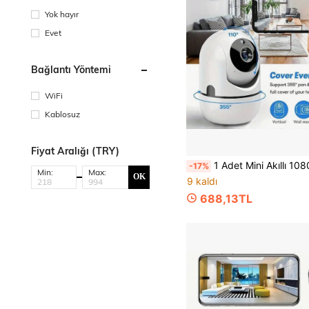
Yok hayır
Evet
Bağlantı Yöntemi
WiFi
Kablosuz
Fiyat Aralığı (TRY)
1 Adet Mini Akıllı 1080P Full HD Kamera, Wi-Fi Bağlantısı Destekli, HD Gece Görüşlü, Çift Yönlü Sesli İnterkom, Mobil Uygulama İzleme, Hareket Algılama ve Diğer Fonksiyonlar, USB Güçlü, Dahili Bataryasız, Ev | Ofis Ortamı İ
-17%
Min:
Max:
OK
9 kaldı
688,13TL