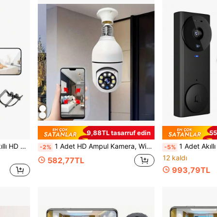
9,88TL tasarruf edin
55
ası, Gece Görüşü ve Hareket Algılama Özellikli
1 Adet HD Ampul Kamera, WiFi Kablosuz Kamera, Yatak Odası İçin Bebek Kamerası, Ampul İzleme Kamerası Soketi, 360° Panoramik Kamera, Akıllı Hareket Algılama Alarmı, Ampul Kamera, Çift Yönlü Ses, Renkli Gece Görüşü, Mobil Uygulamalı Evcil Hayvan Kamerası, Çift Yönlü Konuşma, Gece Görüşü
1 Adet Akıllı Kablosuz Kapı Zili Görsel-WiFi Kapı Zili Kamera
-2%
-5%
12 kaldı
582,77TL
993,79TL