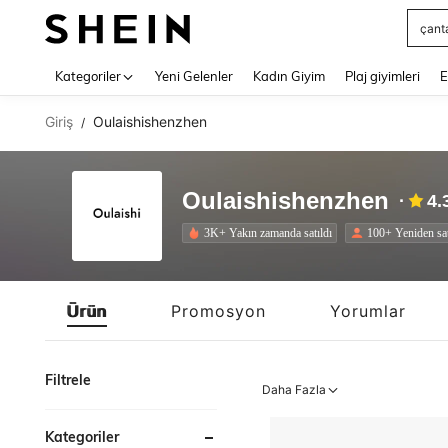
çant
Use up 
Kategoriler
Yeni Gelenler
Kadın Giyim
Plaj giyimleri
E
Giriş
Oulaishishenzhen
/
Oulaishishenzhen
4.
3K+ Yakın zamanda satıldı
100+ Yeniden sa
Ürün
Promosyon
Yorumlar
Filtrele
Daha Fazla
Kategoriler