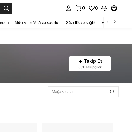
0
0
 to select.
Beden
Mücevher Ve Aksesuarlar
Güzellik ve sağlık
Ayakkabı
Ev T
Takip Et
651 Takipçiler