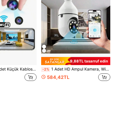
9,88TL tasarruf edin
gılama ve Uygulama Kontrolü, İç ve Dış Mekan Köpek ve Kedi İzleme, Ev Güvenliği, Kayıt, Kolluk Kuvvetleri ve Kanıt Toplama İçin Uygun (Pil Dahil Değildir)
1 Adet HD Ampul Kamera, WiFi Kablosuz Kamera, Yatak Odası İçin Bakıcı Kamerası, Ampul İzleme Kamerası Soketi, 360° Panoramik Kamera, Akıllı Hareket Algılama Alarmı, Çift Yönlü Ses, Renkli Gece Görüşü, Mobil Uygulamalı Evcil Hayvan Kamerası, Çift Yönlü Konuşma, Gece Görüşü
-2%
584,42TL