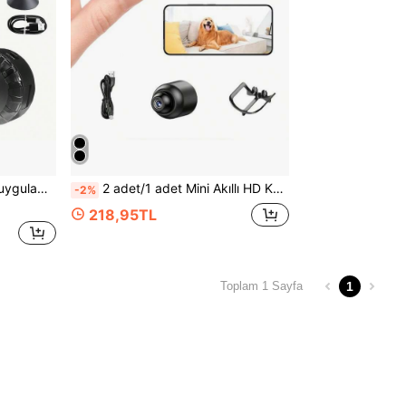
, kayıt, kolluk kuvvetleri ve adli amaçlar için uygundur.
2 adet/1 adet Mini Akıllı HD Kamera, Ev Güvenlik Kamerası, Taşınabilir Kablosuz WiFi 2.4G Uzaktan İzleme, Video Kaydı, İzleme, Bebek Bakıcısı Kamerası, Gece Görüşü ve Hareket Algılama Özellikli
-2%
218,95TL
1
Toplam 1 Sayfa