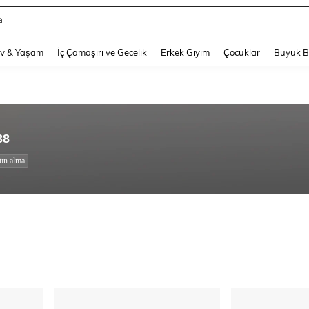
a
and down arrow keys to navigate search Son arama and Keşif Arama. Press Enter
v & Yaşam
İç Çamaşırı ve Gecelik
Erkek Giyim
Çocuklar
Büyük 
38
tın alma