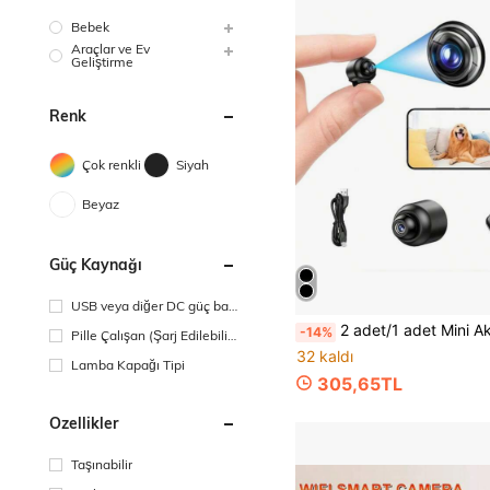
Bebek
Araçlar ve Ev
Geliştirme
Renk
Çok renkli
Siyah
Beyaz
Güç Kaynağı
USB veya diğer DC güç bağ
lantısı
2 adet/1 adet Mini Akıllı HD Kamera, Ev Güvenlik Kamerası, Taşınabilir Kablosuz WiFi 2.4G Uzaktan İzleme, Video Kaydı, İzleme, Bebek Bakıcısı Kamer
-14%
Pille Çalışan (Şarj Edilebilir
32 kaldı
Pil)
Lamba Kapağı Tipi
305,65TL
Özellikler
Taşınabilir