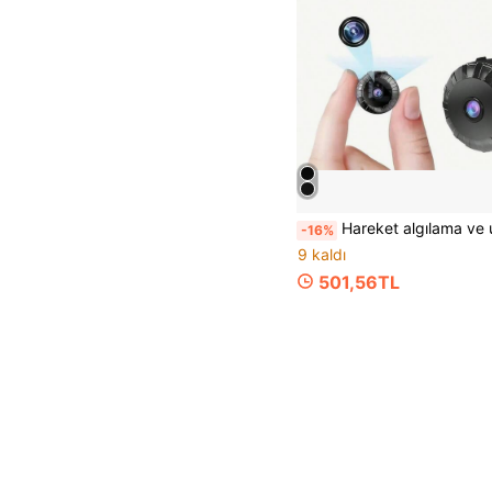
Hareket algılama ve uygulama kontrolü özellikli, kompakt, kablosuz gizli kamera. Dahili batarya veya sürekli USB şarjı ile çalışır. İç ve dış mekanlarda evcil hayvan izleme, ev güvenliği
-16%
9 kaldı
501,56TL