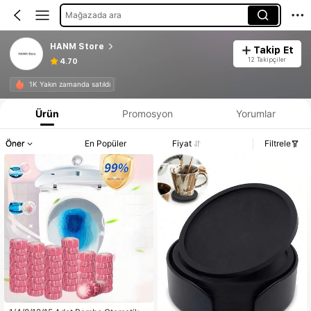
Mağazada ara
HANM Store
Takip Et
12 Takipçiler
4.70
1K Yakın zamanda satıldı
Ürün
Promosyon
Yorumlar
Öner
En Popüler
Fiyat
Filtrele