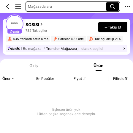
Mağazada ara
SOSISI
Takip Et
782 Takipçiler
435 Yeniden satın alma
Satışlar %37 arttı
Takipçi artışı 21%
Bu mağaza
「Trendler Mağazası」
olarak seçildi
Giriş
Ürün
Öner
En Popüler
Fiyat
Filtrele
Eşleşen ürün yok
Lütfen başka seçeneklerle deneyin.