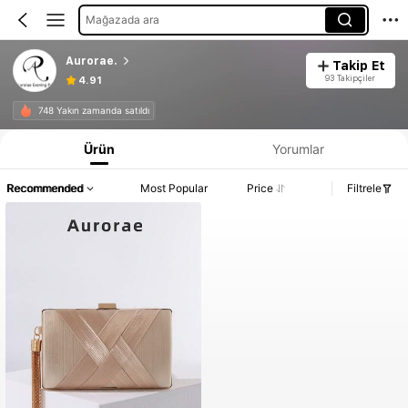
Mağazada ara
Aurorae.
Takip Et
93 Takipçiler
4.91
748 Yakın zamanda satıldı
Ürün
Yorumlar
Recommended
Most Popular
Price
Filtrele