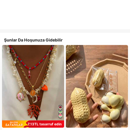
Şunlar Da Hoşunuza Gidebilir
7,13TL tasarruf edin