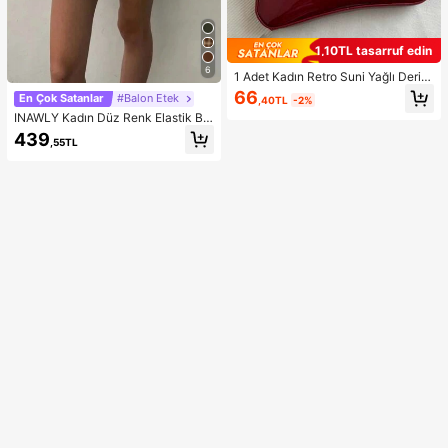
1,10TL tasarruf edin
6
1 Adet Kadın Retro Suni Yağlı Deri O
muz ve Çapraz Askılı Çanta, Rande
66
En Çok Satanlar
#Balon Etek
,40TL
-2%
vular, Geziler, Partiler ve Ziyafetler İ
INAWLY Kadın Düz Renk Elastik Bel
çin Uygun, Estetik
Pileli Kısa, Siyah Etek
439
,55TL