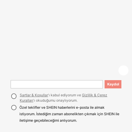
Kaydol
Şartlar & Koşullar
'ı kabul ediyorum ve
Gizlilik & Çerez
Kuralları
'ı okuduğumu onaylıyorum.
Özel teklifler ve SHEIN haberlerini e-posta ile almak
istiyorum. İstediğim zaman abonelikten çıkmak için SHEIN ile
iletişime geçebileceğimi anlıyorum.