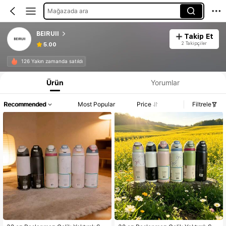
Mağazada ara
BEIRUII
Takip Et
2 Takipçiler
5.00
126 Yakın zamanda satıldı
Ürün
Yorumlar
Recommended
Most Popular
Price
Filtrele