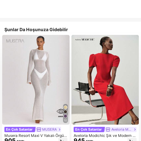
Şunlar Da Hoşunuza Gidebilir
10
En Çok Satanlar
MUSERA
En Çok Satanlar
Aveloria Modichic
Musera Resort Maxi V Yakalı Örgü
Aveloria Modichic Şık ve Modern M
905
945
Plaj Elbisesi, Mayo, Tatil, Yaz Seya
inimalist Kadın Uzun Elbise, Fransız