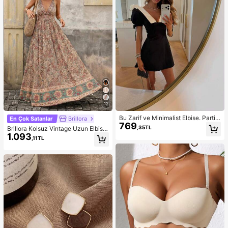
12
Bu Zarif ve Minimalist Elbise. Parti
En Çok Satanlar
Brillora
769
Siyah Yaz
,35TL
Brillora Kolsuz Vintage Uzun Elbise,
1.093
Yaz Modası
,11TL