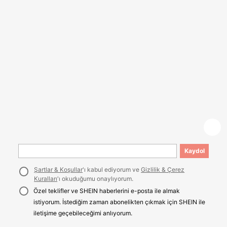
Kaydol
Şartlar & Koşullar
'ı kabul ediyorum ve
Gizlilik & Çerez
Kuralları
'ı okuduğumu onaylıyorum.
Özel teklifler ve SHEIN haberlerini e-posta ile almak
istiyorum. İstediğim zaman abonelikten çıkmak için SHEIN ile
iletişime geçebileceğimi anlıyorum.