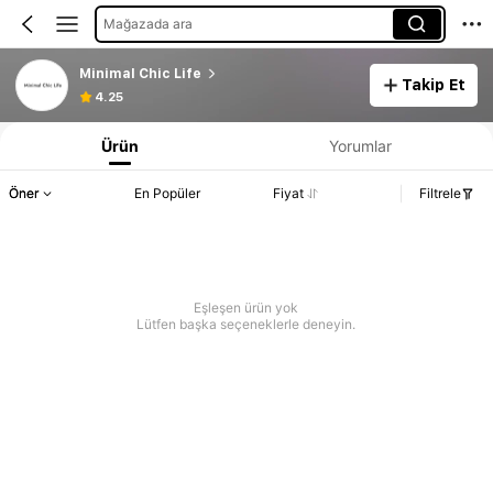
Mağazada ara
Minimal Chic Life
Takip Et
4.25
Ürün
Yorumlar
Öner
En Popüler
Fiyat
Filtrele
Eşleşen ürün yok
Lütfen başka seçeneklerle deneyin.