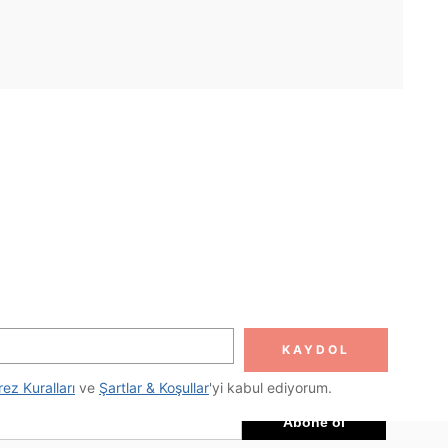
UYGULAMA
DOLUN
Abone ol
KAYDOL
Abone Ol
rez Kuralları
 ve 
Şartlar & Koşullar
'yi kabul ediyorum.
Abone ol