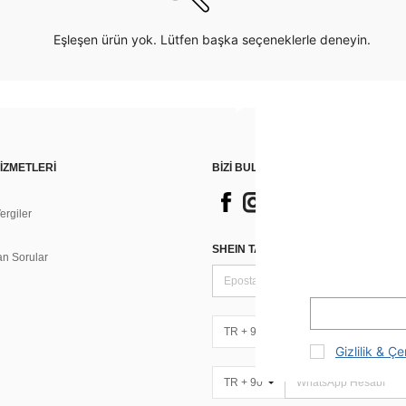
Eşleşen ürün yok. Lütfen başka seçeneklerle deneyin.
İZMETLERİ
BİZİ BULUN
rgiler
n
SHEIN TARZI HABERLER IÇIN KAY
an Sorular
TR + 90
Gizlilik & Çe
TR + 90