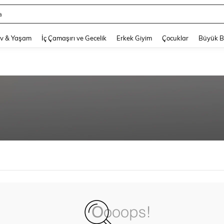
a
and down arrow keys to navigate search Son arama and Keşif Arama. Press Enter
v & Yaşam
İç Çamaşırı ve Gecelik
Erkek Giyim
Çocuklar
Büyük 