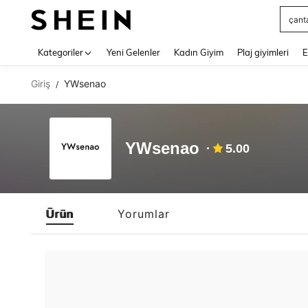
çant
Use up 
Kategoriler
Yeni Gelenler
Kadın Giyim
Plaj giyimleri
E
Giriş
YWsenao
/
YWsenao
5.00
Ürün
Yorumlar