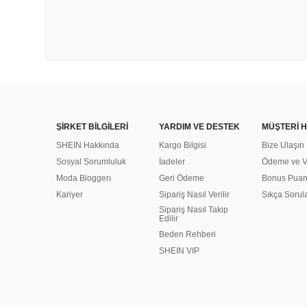
ŞİRKET BİLGİLERİ
YARDIM VE DESTEK
MÜŞTERİ H
SHEIN Hakkında
Kargo Bilgisi
Bize Ulaşın
Sosyal Sorumluluk
İadeler
Ödeme ve Ve
Moda Bloggerı
Geri Ödeme
Bonus Pua
Kariyer
Sipariş Nasıl Verilir
Sıkça Sorul
Sipariş Nasıl Takip
Edilir
Beden Rehberi
SHEIN VIP