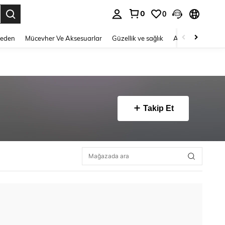
0
0
 to select.
Beden
Mücevher Ve Aksesuarlar
Güzellik ve sağlık
Ayakkabı
Ev T
Takip Et