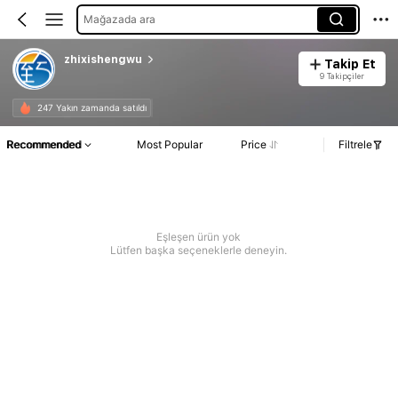
Mağazada ara
zhixishengwu
Takip Et
9 Takipçiler
247 Yakın zamanda satıldı
Recommended
Most Popular
Price
Filtrele
Eşleşen ürün yok
Lütfen başka seçeneklerle deneyin.