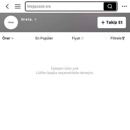
Mağazada ara
Greta.
Takip Et
Öner
En Popüler
Fiyat
Filtrele
Eşleşen ürün yok
Lütfen başka seçeneklerle deneyin.