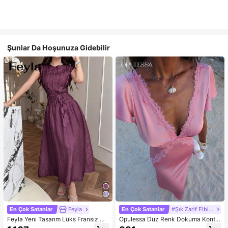
Şunlar Da Hoşunuza Gidebilir
En Çok Satanlar
Feyla
En Çok Satanlar
#Şık Zarif Elbise
Feyla Yeni Tasarım Lüks Fransız Şı
Opulessa Düz Renk Dokuma Kontr
k Romantik Mor Tatil Elbisesi
ast Dantel V Yaka Kadın Elbisesi, İlk