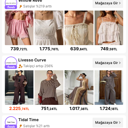
Willow Rêve
Mağazaya Gir
Satışlar %219 arttı
739
1.775
639
749
,72TL
,76TL
,84TL
,59TL
Livesso Curve
Mağazaya Gir
Takipçi artışı 256%
2.225
751
1.017
1.724
,74TL
,24TL
,38TL
,18TL
Tidal Time
Mağazaya Gir
Satışlar %21 arttı