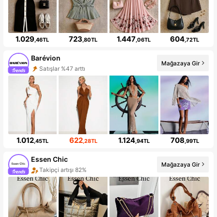
1.029
723
1.447
604
,46TL
,80TL
,06TL
,72TL
Barévion
Mağazaya Gir
Satışlar %47 arttı
1.012
622
1.124
708
,45TL
,28TL
,94TL
,99TL
Essen Chic
Mağazaya Gir
Takipçi artışı 82%