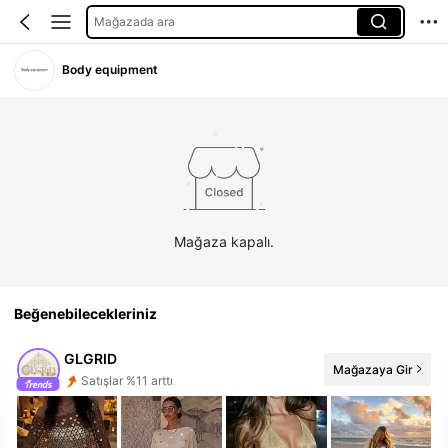
Mağazada ara
Body equipment
Mağaza kapalı.
Beğenebilecekleriniz
GLGRID
Mağazaya Gir
Satışlar %11 arttı
Takipçi artışı 345%