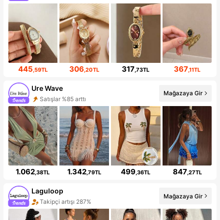
445
306
317
367
,59TL
,20TL
,73TL
,11TL
Ure Wave
Mağazaya Gir
Satışlar %85 arttı
1.062
1.342
499
847
,38TL
,79TL
,36TL
,27TL
Laguloop
Mağazaya Gir
Takipçi artışı 287%