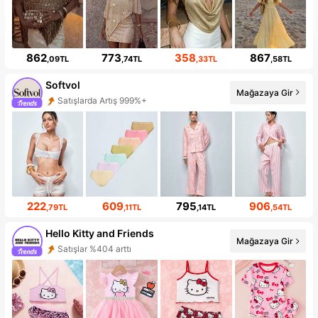
862
773
358
867
,09TL
,74TL
,33TL
,58TL
Softvol
Mağazaya Gir
Satışlarda Artış 999%+
Takipçi Artışı 999%+
222
609
795
906
,79TL
,11TL
,14TL
,54TL
Hello Kitty and Friends
Mağazaya Gir
Satışlar %404 arttı
Takipçi Artışı 999%+