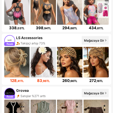
338
398
294
434
,03TL
,94TL
,68TL
,61TL
LS Accessories
Mağazaya Gir
Takipçi artışı 73%
128
83
260
272
,41TL
,96TL
,66TL
,18TL
Grovea
Mağazaya Gir
Satışlar %271 arttı