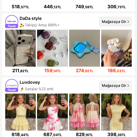
518
446
749
306
,57TL
,13TL
,59TL
,75TL
DaDa style
Mağazaya Gir
Takipçi Artışı 999%+
211
159
274
186
,82TL
,14TL
,92TL
,03TL
Luvdovey
Mağazaya Gir
Satışlar %22 arttı
618
687
829
398
,44TL
,04TL
,16TL
,39TL