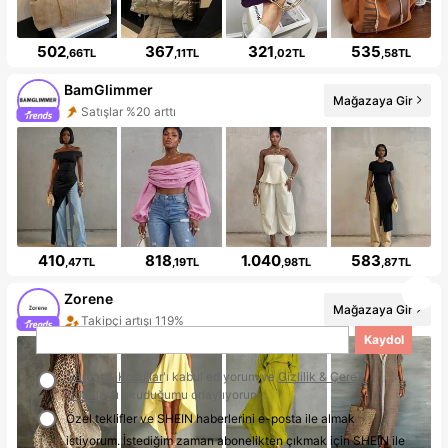
502
367
321
535
,66TL
,11TL
,02TL
,58TL
BamGlimmer
Mağazaya Gir
Satışlar %20 arttı
410
818
1.040
583
,47TL
,19TL
,98TL
,87TL
Zorene
Mağazaya Gir
Takipçi artışı 119%
Kaydol
Şartlar & Koşullar
'ı kabul ediyorum ve
Gizlilik & Çerez
Kuralları
'ı okuduğumu onaylıyorum.
Özel teklifler ve SHEIN haberlerini e-posta ile almak
istiyorum. İstediğim zaman abonelikten çıkmak için SHEIN ile