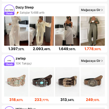
Dazy Sleep
Mağazaya Gir
Satışlar %488 arttı
1.397
2.093
1.649
1.778
,12TL
,49TL
,55TL
,50TL
zwtep
Mağazaya Gir
10K Takipçi
318
233
313
249
,82TL
,77TL
,34TL
,13TL