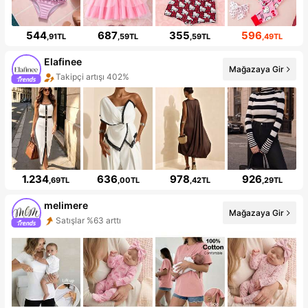
544
687
355
596
,91TL
,59TL
,59TL
,49TL
Elafinee
Mağazaya Gir
Takipçi artışı 402%
1.234
636
978
926
,69TL
,00TL
,42TL
,29TL
melimere
Mağazaya Gir
Satışlar %63 arttı