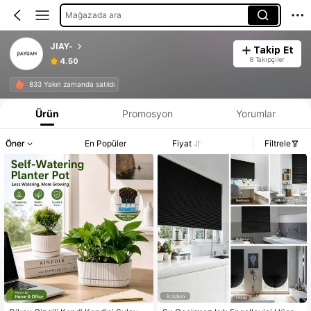
Mağazada ara
JIAY-
Takip Et
8 Takipçiler
4.50
833 Yakın zamanda satıldı
Ürün
Promosyon
Yorumlar
Öner
En Popüler
Fiyat
Filtrele