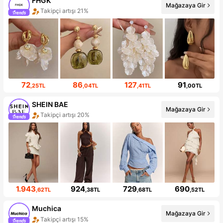
FHGK
Mağazaya Gir
Takipçi artışı 21%
72
86
127
91
,25TL
,04TL
,41TL
,00TL
SHEIN BAE
Mağazaya Gir
Takipçi artışı 20%
1.943
924
729
690
,62TL
,38TL
,68TL
,52TL
Muchica
Mağazaya Gir
Takipçi artışı 15%