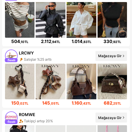
504
2.112
1.014
330
,10TL
,94TL
,83TL
,92TL
LRCWY
Mağazaya Gir
Satışlar %25 arttı
150
145
1.160
682
,02TL
,05TL
,43TL
,25TL
ROMWE
Mağazaya Gir
Takipçi artışı 20%