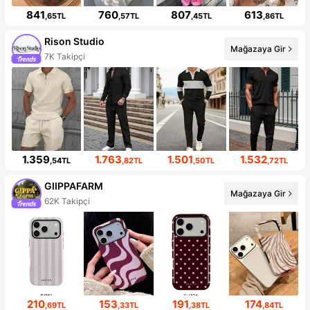
841
760
807
613
,65TL
,57TL
,45TL
,86TL
Rison Studio
Mağazaya Gir
7K Takipçi
1.359
1.763
1.501
1.532
,54TL
,82TL
,50TL
,72TL
GIIPPAFARM
Mağazaya Gir
62K Takipçi
210
153
191
174
,69TL
,33TL
,38TL
,84TL