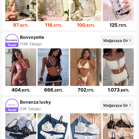
97
116
100
125
,62TL
,37TL
,93TL
,75TL
Bonvoyette
Mağazaya Gir
116K Takipçi
404
666
702
1.073
,83TL
,26TL
,11TL
,84TL
Bonanza lucky
Mağazaya Gir
32K Takipçi