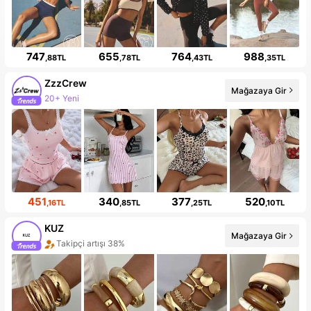
747
655
764
988
,88TL
,78TL
,43TL
,35TL
ZzzCrew
Mağazaya Gir
20+ Yeni
451
340
377
520
,16TL
,85TL
,25TL
,10TL
KUZ
Mağazaya Gir
Takipçi artışı 38%