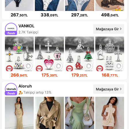
267
338
297
498
,50TL
,09TL
,28TL
,04TL
VANKOL
Mağazaya Gir
2.7K Takipçi
266
175
179
168
,94TL
,39TL
,25TL
,77TL
Aloruh
Mağazaya Gir
Takipçi artışı 13%