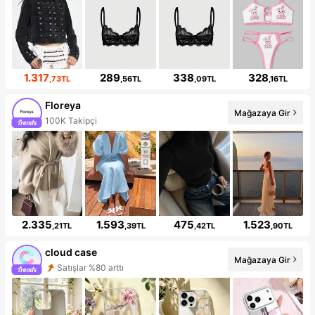
1.317
289
338
328
,73TL
,56TL
,09TL
,16TL
Floreya
Mağazaya Gir
100K Takipçi
2.335
1.593
475
1.523
,21TL
,39TL
,42TL
,90TL
cloud case
Mağazaya Gir
Satışlar %80 arttı