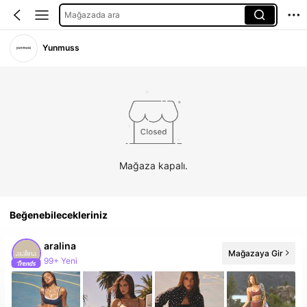
Mağazada ara
Yunmuss
Mağaza kapalı.
Beğenebilecekleriniz
aralina
Mağazaya Gir
99+ Yeni