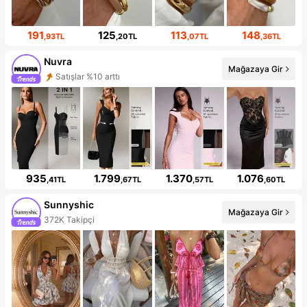
191
125
113
148
,93TL
,20TL
,07TL
,36TL
Nuvra
Mağazaya Gir
Satışlar %10 arttı
935
1.799
1.370
1.076
,41TL
,67TL
,57TL
,60TL
Sunnyshic
Mağazaya Gir
372K Takipçi