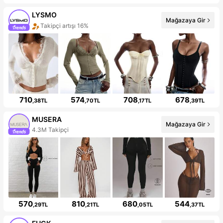
LYSMO
Mağazaya Gir
Takipçi artışı 16%
710
574
708
678
,38TL
,70TL
,17TL
,39TL
MUSERA
Mağazaya Gir
4.3M Takipçi
570
810
680
544
,29TL
,21TL
,05TL
,37TL