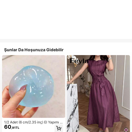
Şunlar Da Hoşunuza Gidebilir
1/2 Adet (6 cm/2.35 inç) El Yapımı Y
60
avaş Geri Esneyen Mavi/Pembe Yu
,91TL
muşak Sıkma Topu, Stres Azaltıcı O