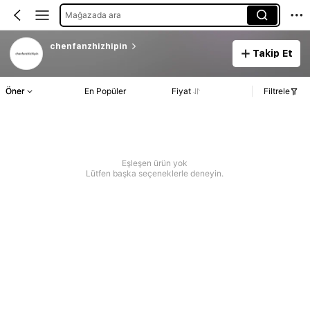
Mağazada ara
chenfanzhizhipin
Takip Et
Öner
En Popüler
Fiyat
Filtrele
Eşleşen ürün yok
Lütfen başka seçeneklerle deneyin.