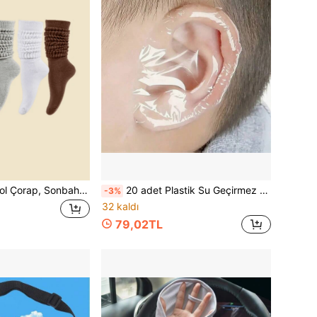
1 çift/3/6/5 çift Bol Çorap, Sonbahar/Kış Sıcak, Uzun Tüp, Balon Çorap, Renkli, Baldır, Kadın Spor Çorabı[Toplu Referans Görseli 8.9]
20 adet Plastik Su Geçirmez Kulak Tıkacı, Yüzme İçin Su Geçirmez Kulak Tıkacı, Plastik Su Geçirmez Kulak Koruma Tıkacı
-3%
32 kaldı
79,02TL