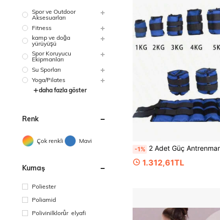
Spor ve Outdoor
Aksesuarları
Fitness
kamp ve doğa
yürüyüşü
Spor Koruyucu
Ekipmanları
Su Sporları
Yoga/Pilates
daha fazla göster
Renk
Çok renkli
Mavi
2 Adet Güç Antrenmanı Bilek ve Bacak Ağırlıkları Kum Torbaları, 1-6 KG Seçenekleri, Antrenmana Özel Kum Torbaları [Ürün Ağırlığı, İki Kum Torbasının Toplam Ağırlığını İfade Eder! ÖRN.: 
-1%
1.312,61TL
Kumaş
Poliester
Poliamid
Polivinilklorůr elyafi