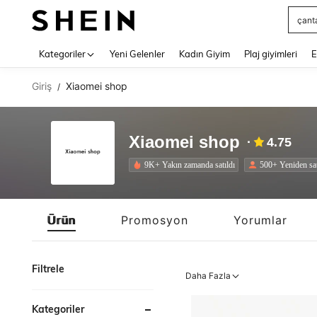
Squs
Use up 
Kategoriler
Yeni Gelenler
Kadın Giyim
Plaj giyimleri
E
Giriş
Xiaomei shop
/
Xiaomei shop
4.75
9K+ Yakın zamanda satıldı
500+ Yeniden sa
Ürün
Promosyon
Yorumlar
Filtrele
Daha Fazla
Kategoriler