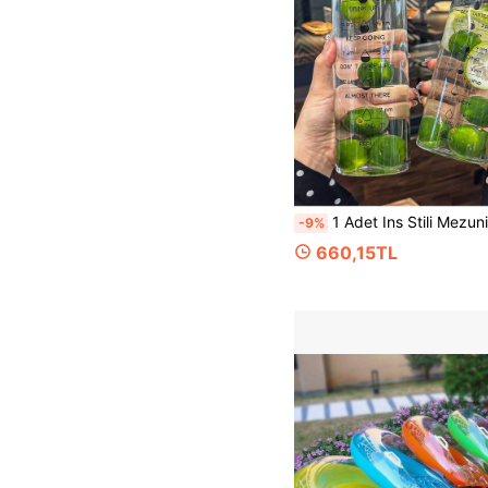
1 Adet Ins Stili Mezuniyet Desenli Cam Bardak, Ahşap Desenli Kapaklı Taşınabilir Yüksek Borosilikat Cam Su Bardağı, Şeffaf Minimalist, Kadınla
-9%
660,15TL