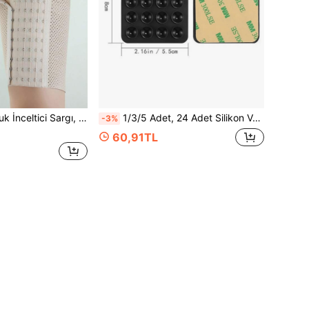
dirici Sıkıştırma Bantları, Zayıflama Pantolonu, Bel ve Uyluk İnceltici
1/3/5 Adet, 24 Adet Silikon Vantuz, Minimalist, Vantuzlu Yapışkan, Kaymaz, Telefon Kılıfı, Taşınabilir, Hareketli Telefon Standı, Kare
-3%
60,91TL