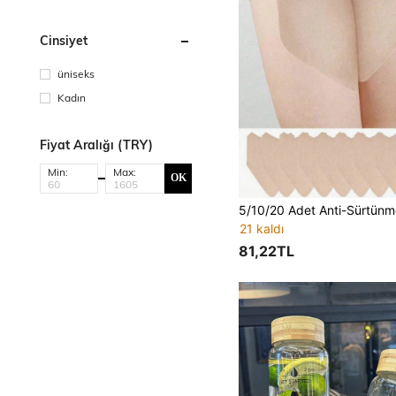
Cinsiyet
üniseks
Kadın
Fiyat Aralığı (TRY)
Min:
Max:
OK
21 kaldı
81,22TL