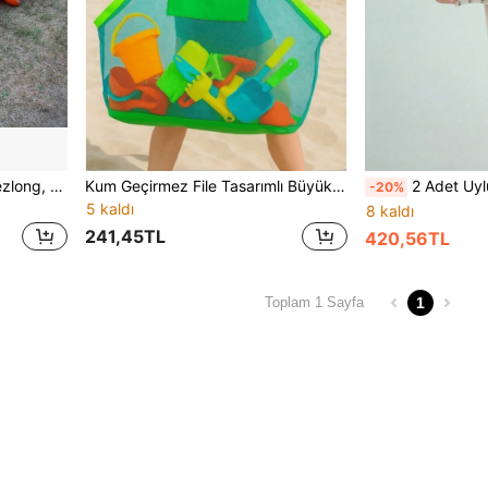
1 Adet U Şeklinde Şişme Şezlong, Su İçin PVC Koltuk Hamak, Yetişkinler İçin Şişme Yüzme Şamandırası
Kum Geçirmez File Tasarımlı Büyük Kapasiteli Plaj Çantası, Yüzme Havuzu ve Seyahat Kullanımı İçin Mükemmel. Kolay Düzenleme İçin Çoklu Cepler. Aile Tatilleri İçin Temel Plaj Çantası
2 Adet Uyluk İnceltici Sargı, Bacak Şekillen
-20%
5 kaldı
8 kaldı
241,45TL
420,56TL
1
Toplam 1 Sayfa