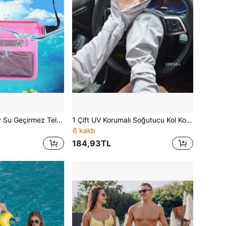
1 adet Büyük Boy Su Geçirmez Telefon Çantası, Tekne/Yüzme İçin Su Geçirmez Bel Çantası, PVC Su Geçirmez Telefon Kılıfı
1 Çift UV Korumalı Soğutucu Kol Kolluğu, Yazlık Sürüş İçin Bol At Nalı Tipi Kol Koruyucu, Nefes Alabilen UV Dayanımlı Kol Kılıfı
6 kaldı
184,93TL