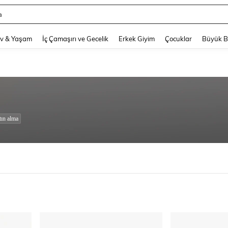
hy
and down arrow keys to navigate search Son arama and Keşif Arama. Press Enter
v & Yaşam
İç Çamaşırı ve Gecelik
Erkek Giyim
Çocuklar
Büyük 
tın alma