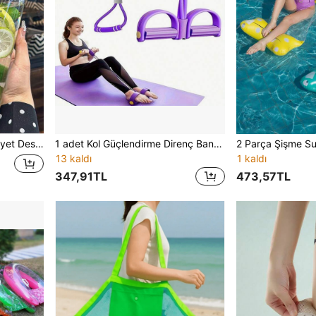
r ve Ofis Çalışanları İçin, Ofis Kullanımına Uygun
1 adet Kol Güçlendirme Direnç Bandı, Bacak Çekme Yardımcı Aleti, Karın Kaslarını Çalıştırma Aleti
13 kaldı
1 kaldı
347,91TL
473,57TL