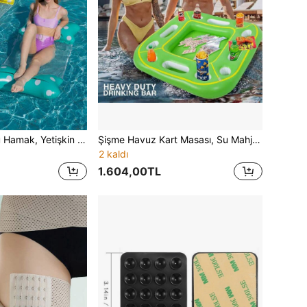
2 Parça Şişme Su Hamak, Yetişkin Şişme Su Yatağı, Katlanabilir Şişme Yaylı Su Şamandırası, Havuz Şişme Eşyası, Plaj Malzemeleri, Havuz Şamandırası
Şişme Havuz Kart Masası, Su Mahjong Masası, Bardak Tutuculu Poker Masası, Parti ve Eğlence İçin [Tek Beden, Rastgele Renk ve Stil]
2 kaldı
1.604,00TL