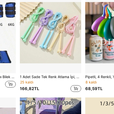
1 kg = İki 0,5 kg Kum Torbası, 2 kg = İki 1 kg Kum Torbası]
1 Adet Sade Tek Renk Atlama İpi, Yağ Yakıcı Fitness Kilo Verme Spor Profesyonel Atlama İpi
25 kaldı
8 kaldı
166,82TL
68,59TL