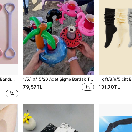
de Yoga Esneme Kayışı
1/5/10/15/20 Adet Şişme Bardak Tutucu, Bardak Tabanı, Su Bardağı Matı, İçecek Bardağı Tutucu Tabanı, Yüzen Şişme Bardak Rafı İçecek Bardağı Matı, Havuz Partisi, Açık Hava Etkinlikleri ve Diğer Durumlar İçin Uygun
79,57TL
131,70TL