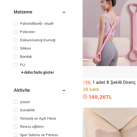
Malzeme
Polivinilklorůr elyafi
Poliester
Dokunmamış Kumaş
Silikon
Bardak
PU
daha fazla göster
1 adet 8 Şekilli Direnç Bandı, Sırt Açıcı ve Omuz Çalıştırıcı, Ev
-1%
38 kaldı
Aktivite
149,26TL
yüzün
Gündelik
Yürüyüş ve Açık Hava
fitness eğitimi
Spor Salonu ve Fitness