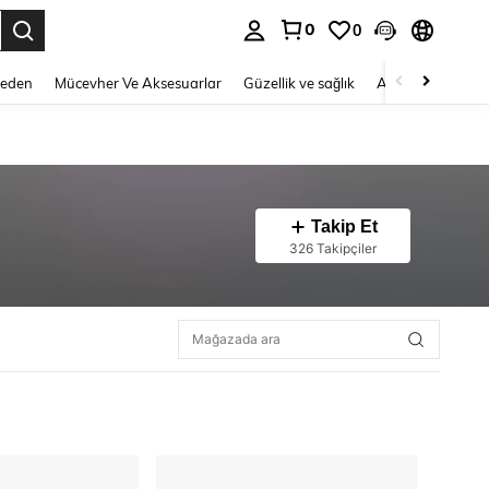
0
0
 to select.
Beden
Mücevher Ve Aksesuarlar
Güzellik ve sağlık
Ayakkabı
Ev T
Takip Et
326 Takipçiler