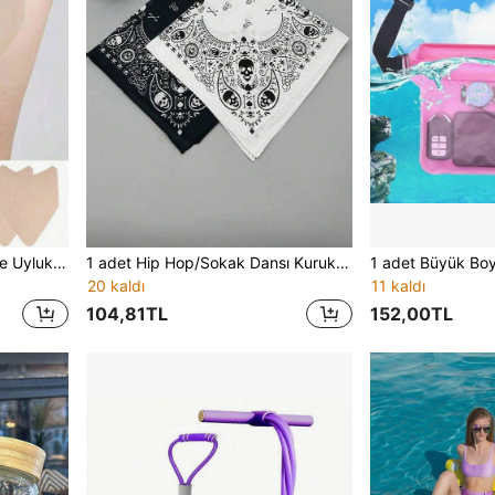
5/10/20 Adet Anti-Sürtünme Uyluk Bantları, Erkekler ve Kadınlar İçin Yazın Görünmez Sürtünme ve Sürtünme Yaralanmalarını Önlemek İçin, Kadınların Uylukları ve Bacakları İçin Esnek Yama, Rahat ve Koruyucu, Bel Kayışı, Etiket, E-Face Su Geçirmez Şeffaf Jel
1 adet Hip Hop/Sokak Dansı Kurukafa Baskılı Bandana, Unisex Başlık, Açık Hava Sporları Yüz Maskesi
20 kaldı
11 kaldı
104,81TL
152,00TL