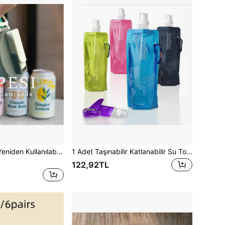
Pipetli, 4 Renkli, Yeniden Kullanılabilir Meşrubat Kutusu Kapakları, İçecekler, Meyve Suları ve Gazlı İçecekler İçin Uygundur.
1 Adet Taşınabilir Katlanabilir Su Torbası, Outdoor Spor Ekipmanı Su Şişesi Su Torbası
122,92TL