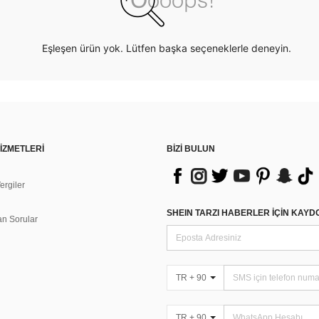
Eşleşen ürün yok. Lütfen başka seçeneklerle deneyin.
İZMETLERİ
BİZİ BULUN
rgiler
n
SHEIN TARZI HABERLER IÇIN KAY
an Sorular
TR + 90
TR + 90