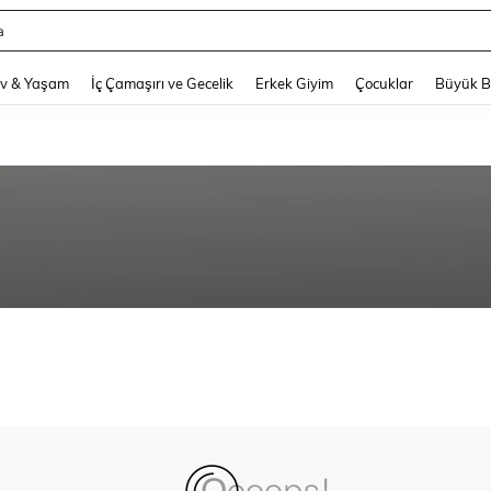
a
and down arrow keys to navigate search Son arama and Keşif Arama. Press Enter
v & Yaşam
İç Çamaşırı ve Gecelik
Erkek Giyim
Çocuklar
Büyük 