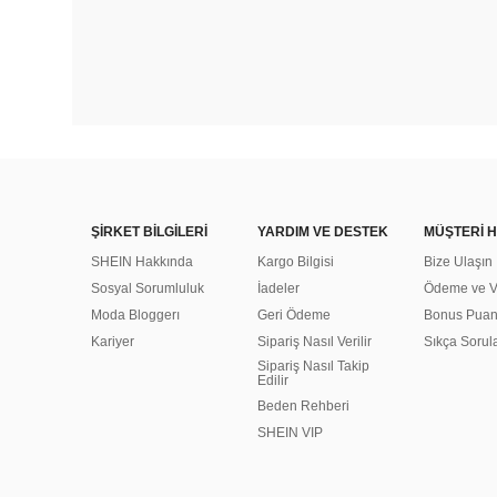
ŞİRKET BİLGİLERİ
YARDIM VE DESTEK
MÜŞTERİ H
SHEIN Hakkında
Kargo Bilgisi
Bize Ulaşın
Sosyal Sorumluluk
İadeler
Ödeme ve Ve
Moda Bloggerı
Geri Ödeme
Bonus Pua
Kariyer
Sipariş Nasıl Verilir
Sıkça Sorul
Sipariş Nasıl Takip
Edilir
Beden Rehberi
SHEIN VIP