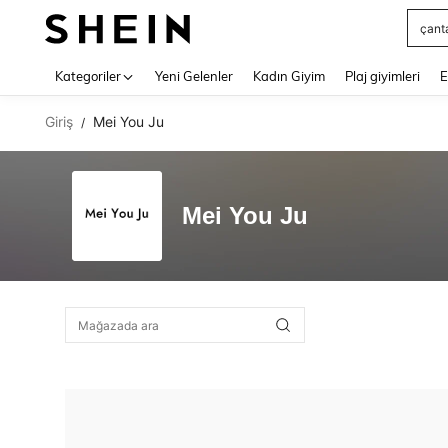
çant
Use up 
Kategoriler
Yeni Gelenler
Kadın Giyim
Plaj giyimleri
E
Giriş
Mei You Ju
/
Mei You Ju