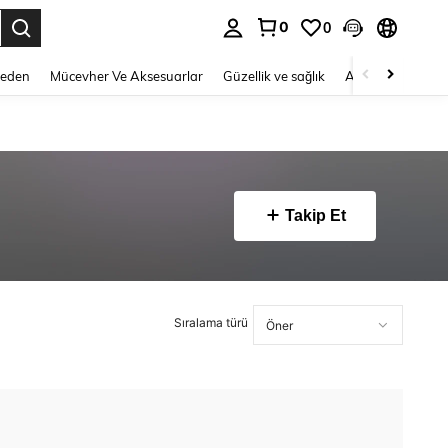
0
0
 to select.
Beden
Mücevher Ve Aksesuarlar
Güzellik ve sağlık
Ayakkabı
Ev T
Takip Et
Sıralama türü