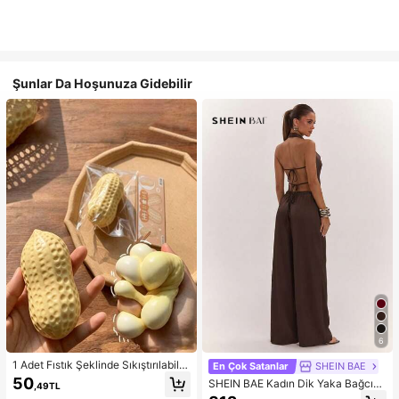
Şunlar Da Hoşunuza Gidebilir
6
1 Adet Fıstık Şeklinde Sıkıştırılabilir
En Çok Satanlar
SHEIN BAE
Stres Oyuncağı, Ofis Rahatlaması v
50
SHEIN BAE Kadın Dik Yaka Bağcıklı
,49TL
e Parti Etkileşimi İçin Uygun, Doğu
Günlük Düz Renk Moda Takımı, Ra