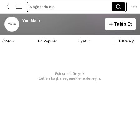
Mağazada ara
You Me
Takip Et
Öner
En Popüler
Fiyat
Filtrele
Eşleşen ürün yok
Lütfen başka seçeneklerle deneyin.