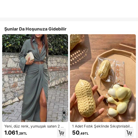
Şunlar Da Hoşunuza Gidebilir
Yeni, düz renk, yumuşak saten 2 pa
1 Adet Fıstık Şeklinde Sıkıştırılabilir
rçalı takım, ilkbahar/yaz ev giyimi, i
Stres Oyuncağı, Ofis Rahatlaması v
1.061
50
,29TL
,49TL
şe gidip gelme, müzik festivalleri ve
e Parti Etkileşimi İçin Uygun, Doğu