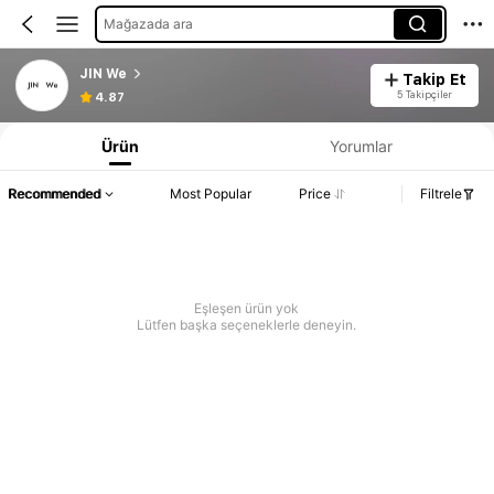
Mağazada ara
JIN We
Takip Et
5 Takipçiler
4.87
Ürün
Yorumlar
Recommended
Most Popular
Price
Filtrele
Eşleşen ürün yok
Lütfen başka seçeneklerle deneyin.